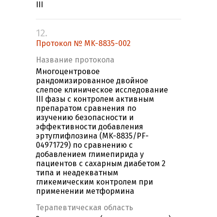
III
12.
Протокол № MK-8835-002
Название протокола
Многоцентровое
рандомизированное двойное
слепое клиническое исследование
III фазы с контролем активным
препаратом сравнения по
изучению безопасности и
эффективности добавления
эртуглифлозина (MK-8835/PF-
04971729) по сравнению с
добавлением глимепирида у
пациентов с сахарным диабетом 2
типа и неадекватным
гликемическим контролем при
применении метформина
Терапевтическая область