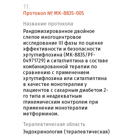
11.
Протокол № МК-8835-005
Название протокола
Рандомизированное двойное
слепое многоцентровое
исследование III фазы по оценке
эффективности и безопасности
эртуглифлозина (MK-8835/PF-
04971729) и ситаглиптина в составе
комбинированной терапии по
сравнению с применением
эртуглифлозина или ситаглиптина
в качестве монотерапии у
пациентов с сахарным диабетом 2-
го типа и неадекватным
гликемическим контролем при
применении монотерапии
метформином.
Терапевтическая область
Эндокринология (терапевтическая)