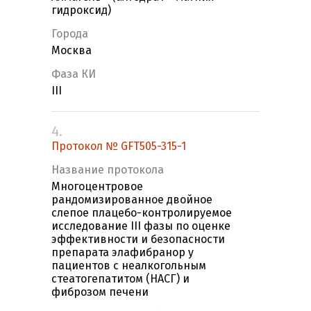
гидроксид)
Города
Москва
Фаза КИ
III
4.
Протокол № GFT505-315-1
Название протокола
Многоцентровое
рандомизированное двойное
слепое плацебо-контролируемое
исследование III фазы по оценке
эффективности и безопасности
препарата элафибранор у
пациентов с неалкогольным
стеатогепатитом (НАСГ) и
фиброзом печени