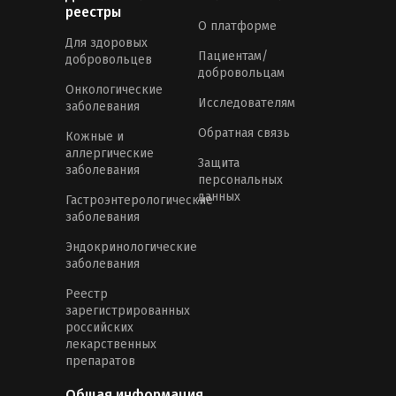
реестры
О платформе
Для здоровых
Пациентам/
добровольцев
добровольцам
Онкологические
Исследователям
заболевания
Обратная связь
Кожные и
аллергические
Защита
заболевания
персональных
данных
Гастроэнтерологические
заболевания
Эндокринологические
заболевания
Реестр
зарегистрированных
российских
лекарственных
препаратов
Общая информация