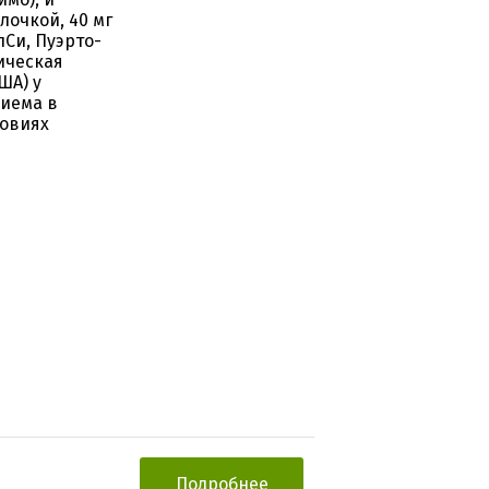
лочкой, 40 мг
Си, Пуэрто-
ическая
ША) у
риема в
ловиях
Подробнее