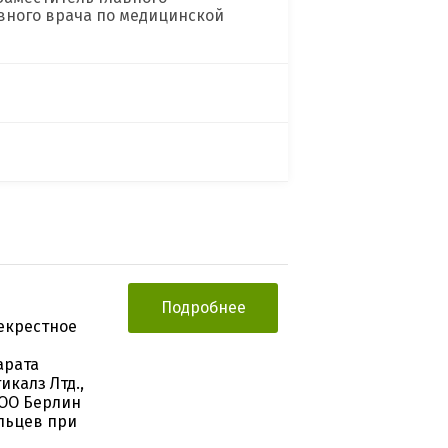
авного врача по медицинской
Подробнее
екрестное
арата
икалз Лтд.,
ООО Берлин
ольцев при