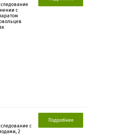
сследование
нении с
паратом
ровольцев
ак
Подробнее
следование с
иодами, 2