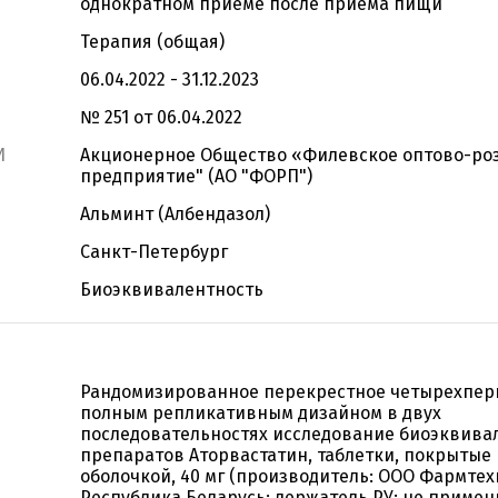
однократном приеме после приема пищи
Терапия (общая)
06.04.2022 - 31.12.2023
№ 251 от 06.04.2022
И
Акционерное Общество «Филевское оптово-ро
предприятие" (АО "ФОРП")
Альминт (Албендазол)
Санкт-Петербург
Биоэквивалентность
Рандомизированное перекрестное четырехпер
полным репликативным дизайном в двух
последовательностях исследование биоэквива
препаратов Аторвастатин, таблетки, покрытые
оболочкой, 40 мг (производитель: ООО Фармтех
Республика Беларусь; держатель РУ: не примени