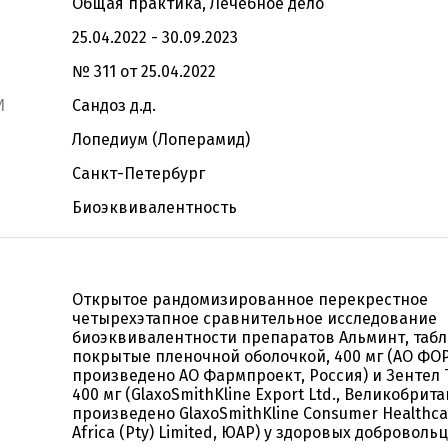
Общая практика, Лечебное дело
25.04.2022 - 30.09.2023
№ 311 от 25.04.2022
И
Сандоз д.д.
Лопедиум (Лоперамид)
Санкт-Петербург
Биоэквивалентность
Открытое рандомизированное перекрестное
четырехэтапное сравнительное исследование
биоэквивалентности препаратов Альминт, табл
покрытые пленочной оболочкой, 400 мг (АО ФОР
произведено АО Фармпроект, Россия) и Зентел 
400 мг (GlaxoSmithKline Export Ltd., Великобрита
произведено GlaxoSmithKline Consumer Healthca
Africa (Pty) Limited, ЮАР) у здоровых доброволь