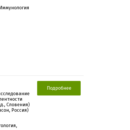
 Иммунология
Подробнее
исследование
лентности
д., Словения)
сон, Россия)
тология,