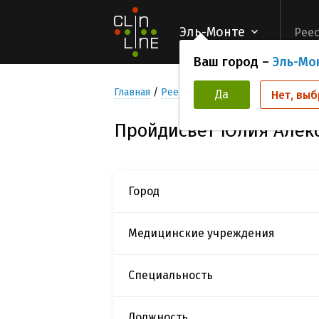
Эль-Монте
Реес
Ваш город –
Эль-Мо
Главная
Реестр Исследователей
Пройд
Да
Нет, выб
Пройдисвет Юлия Алек
Город
Медицинские учреждения
Специальность
Должность