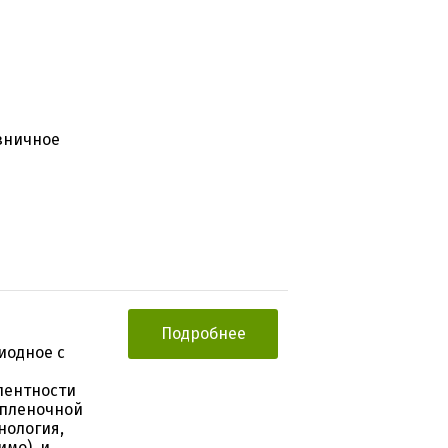
зничное
Подробнее
иодное с
лентности
 пленочной
нология,
мо), и