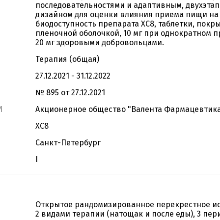
последовательностями и адаптивным, двухэта
дизайном для оценки влияния приема пищи на
биодоступность препарата ХС8, таблетки, покр
пленочной оболочкой, 10 мг при однократном п
20 мг здоровыми добровольцами.
Терапия (общая)
27.12.2021 - 31.12.2022
№ 895 от 27.12.2021
И
Акционерное общество "Валента Фармацевтик
ХС8
Санкт-Петербург
I
Открытое рандомизированное перекрестное ис
2 видами терапии (натощак и после еды), 3 пер