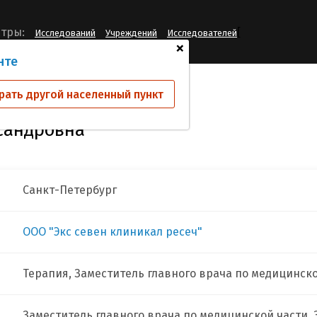
[
тры:
Исследований
Учреждений
Исследователей
+
нте
исвет Юлия Александровна
рать другой населенный пункт
сандровна
Санкт-Петербург
ООО "Экс севен клиникал ресеч"
Терапия, Заместитель главного врача по медицинск
Заместитель главного врача по медицинской части, 