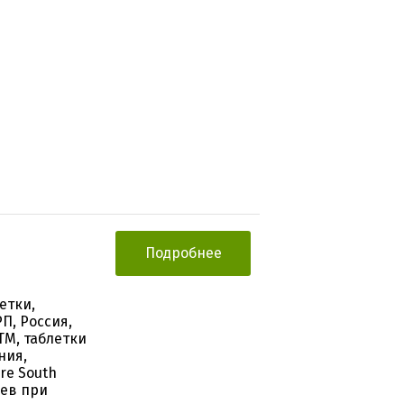
Подробнее
етки,
П, Россия,
ТМ, таблетки
ния,
re South
цев при