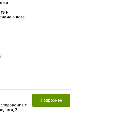
пным
ытые
риеме в дозе
а"
Подробнее
следование с
иодами, 2