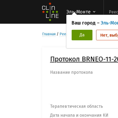
Эль-Монте
Реес
Ваш город –
Эль-Мо
Главная
Реестр Клинических исследован
Да
Нет, выб
Протокол BRNEO-11-2
Название протокола
Терапевтическая область
Дата начала и окончания КИ