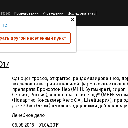
[
тры:
Исследований
Учреждений
Исследователей
+
нте
ий
BRNEO-11-2017
рать другой населенный пункт
017
Одноцентровое, открытое, рандомизированное, пе
исследование сравнительной фармакокинетики и 
препарата Бронхотон Нео (МНН: Бутамират), сироп 
Сервис, Россия), и препарата Синекод® (МНН: Бутами
(Новартис Консьюмер Хелс С.А., Швейцария), при 
дозе 30 мл (45 мг) натощак здоровыми добровольц
Лечебное дело
06.08.2018 - 01.04.2019