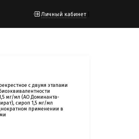
Личный кабинет
]
рекрестное с двумя этапами
биоэквивалентности
1,5 мг/мл (АО Доминанта-
рат), сироп 1,5 мг/мл
однократном применении в
ами