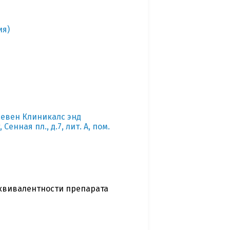
ия)
севен Клиникалс энд
енная пл., д.7, лит. А, пом.
квивалентности препарата