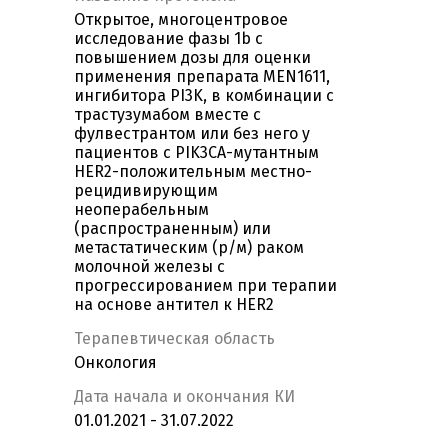
Открытое, многоцентровое
исследование фазы 1b с
повышением дозы для оценки
применения препарата MEN1611,
ингибитора PI3K, в комбинации с
трастузумабом вместе с
фулвестрантом или без него у
пациентов с PIK3CA-мутантным
HER2-положительным местно-
рецидивирующим
неоперабельным
(распространенным) или
метастатическим (р/м) раком
молочной железы с
прогрессированием при терапии
на основе антител к HER2
Терапевтическая область
Онкология
Дата начала и окончания КИ
01.01.2021 - 31.07.2022