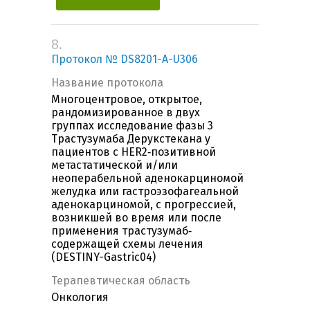
8.
Протокол № DS8201-A-U306
Название протокола
Многоцентровое, открытое,
рандомизированное в двух
группах исследование фазы 3
Трастузумаба Дерукстекана у
пациентов с HER2‐позитивной
метастатической и/или
неоперабельной аденокарциномой
желудка или гастроэзофагеальной
аденокарциномой, с прогрессией,
возникшей во время или после
применения трастузумаб‐
содержащей схемы лечения
(DESTINY-Gastric04)
Терапевтическая область
Онкология