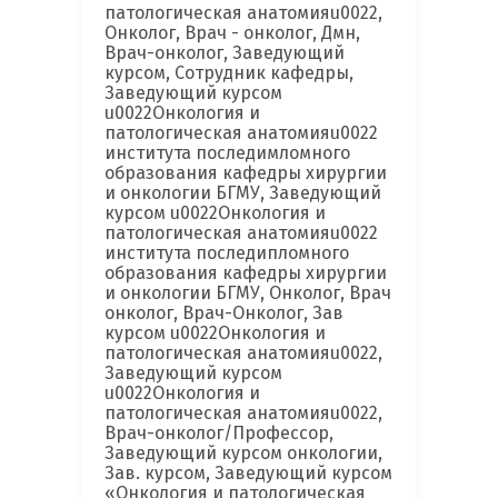
патологическая анатомияu0022,
Онколог, Врач - онколог, Дмн,
Врач-онколог, Заведующий
курсом, Сотрудник кафедры,
Заведующий курсом
u0022Онкология и
патологическая анатомияu0022
института последимломного
образования кафедры хирургии
и онкологии БГМУ, Заведующий
курсом u0022Онкология и
патологическая анатомияu0022
института последипломного
образования кафедры хирургии
и онкологии БГМУ, Онколог, Врач
онколог, Врач-Онколог, Зав
курсом u0022Онкология и
патологическая анатомияu0022,
Заведующий курсом
u0022Онкология и
патологическая анатомияu0022,
Врач-онколог/Профессор,
Заведующий курсом онкологии,
Зав. курсом, Заведующий курсом
«Онкология и патологическая