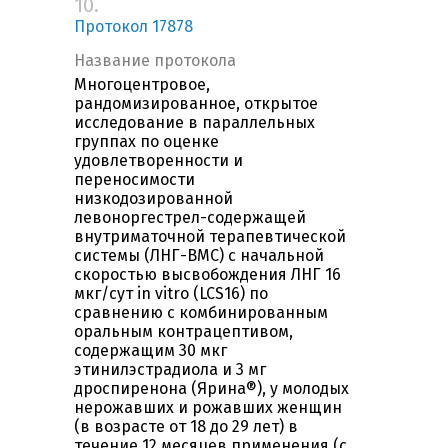
10.
Протокол 17878
Название протокола
Многоцентровое,
рандомизированное, открытое
исследование в параллельных
группах по оценке
удовлетворенности и
переносимости
низкодозированной
левоноргестрел-содержащей
внутриматочной терапевтической
системы (ЛНГ-ВМС) с начальной
скоростью высвобождения ЛНГ 16
мкг/сут in vitro (LCS16) по
сравнению с комбинированным
оральным контрацептивом,
содержащим 30 мкг
этинилэстрадиола и 3 мг
дроспиренона (Ярина®), у молодых
нерожавших и рожавших женщин
(в возрасте от 18 до 29 лет) в
течение 12 месяцев применения (с