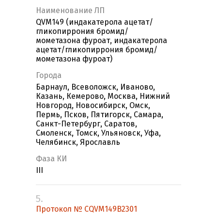
Наименование ЛП
QVM149 (индакатерола ацетат/
гликопиррония бромид/
мометазона фуроат, индакатерола
ацетат/гликопиррония бромид/
мометазона фуроат)
Города
Барнаул, Всеволожск, Иваново,
Казань, Кемерово, Москва, Нижний
Новгород, Новосибирск, Омск,
Пермь, Псков, Пятигорск, Самара,
Санкт-Петербург, Саратов,
Смоленск, Томск, Ульяновск, Уфа,
Челябинск, Ярославль
Фаза КИ
III
5.
Протокол № CQVM149B2301