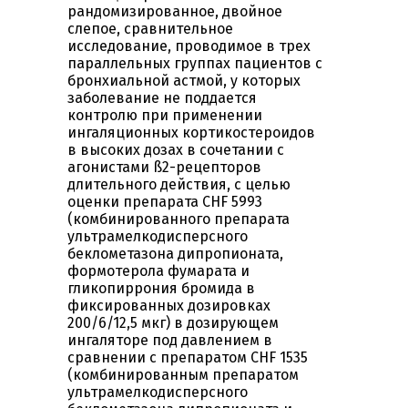
рандомизированное, двойное
слепое, сравнительное
исследование, проводимое в трех
параллельных группах пациентов с
бронхиальной астмой, у которых
заболевание не поддается
контролю при применении
ингаляционных кортикостероидов
в высоких дозах в сочетании с
агонистами ß2-рецепторов
длительного действия, с целью
оценки препарата CHF 5993
(комбинированного препарата
ультрамелкодисперсного
беклометазона дипропионата,
формотерoла фумарата и
гликопиррония бромида в
фиксированных дозировках
200/6/12,5 мкг) в дозирующем
ингаляторе под давлением в
сравнении с препаратом CHF 1535
(комбинированным препаратом
ультрамелкодисперсного