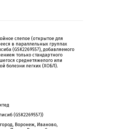
ойное слепое (открытое для
ееся в параллельных группах
сиба (GSK2269557), добавляемого
нением только стандартного
вшегося среднетяжелого или
й болезни легких (ХОБЛ).
итед
исиб (GSK2269557))
город, Воронеж, Иваново,