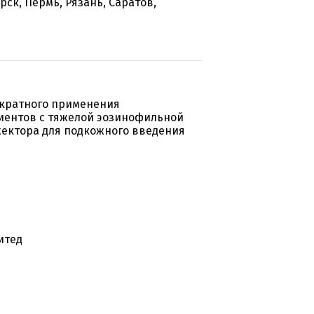
ск, Пермь, Рязань, Саратов,
ократного применения
иентов с тяжелой эозинофильной
жектора для подкожного введения
итед