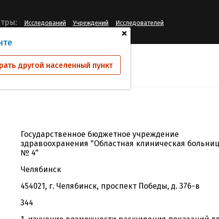
[
тры:
Исследований
Учреждений
Исследователей
+
нте
й
ГБУЗ "ОКБ № 4"
рать другой населенный пункт
Государственное бюджетное учреждение
здравоохранения "Областная клиническая больни
№ 4"
Челябинск
454021, г. Челябинск, проспект Победы, д. 376-в
344