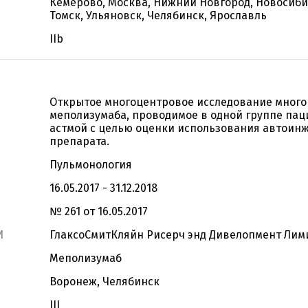
Кемерово, Москва, Нижний Новгород, Новосибир
Томск, Ульяновск, Челябинск, Ярославль
IIb
Открытое многоцентровое исследование мног
меполизумаба, проводимое в одной группе пац
астмой с целью оценки использования автоин
препарата.
Пульмонология
16.05.2017 - 31.12.2018
№ 261 от 16.05.2017
И
ГлаксоСмитКляйн Рисерч энд Дивелопмент Лим
Меполизумаб
Воронеж, Челябинск
III