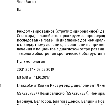
Челябинск
IIa
Рандомизированное (стратифицированное), дв
Спонсора), плацебо-контролируемое, проводящ
исследование Фазы IIb диапазона доз немирали
к стандартному лечению, в сравнении с приме
лечения у пациентов с диагнозом остро разви
тяжелого обострения хронической обструктивно
Пульмонология
20.11.2017 - 07.05.2019
№ 538 от 11.10.2017
И
ГлаксоСмитКляйн Рисерч энд Дивелопмент Лим
GSK2269557 (Немиралисиб (GSK2269557), Немирал
Барнаул, Белгород, Благовещенск, Великий Нов