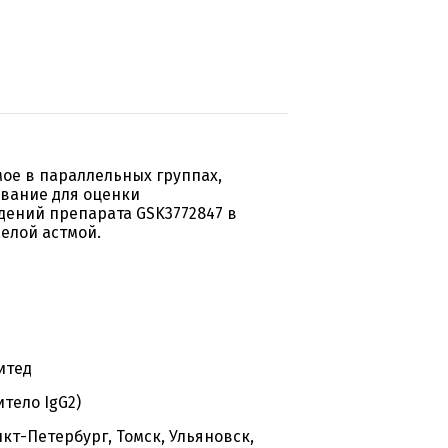
ое в параллельных группах,
вание для оценки
дений препарата GSK3772847 в
елой астмой.
итед
тело IgG2)
кт-Петербург, Томск, Ульяновск,