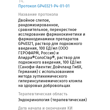
14.
Протокол GP40321-P4-01-01
Название протокола
Двойное слепое,
рандомизированное,
сравнительное, перекрестное
исследование фармакокинетики и
фармакодинамики препаратов
GP40321, раствор для подкожного
введения, 100 ЕД/мл (ООО
ГЕРОФАРМ, Россия) и
Апидра®СолоСтар®, раствор для
подкожного введения, 100 ЕД/мл
(Санофи-Авентис Дойчланд ГмбХ,
Германия) с использованием
метода эугликемического
гиперинсулинемического клэмпа
на здоровых добровольцах
Терапевтическая область
Эндокринология (терапевтическая)
Дата начала и окончания КИ