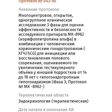
Протокол № 043-00
Название протокола
Многоцентровое, открытое,
одногруппное клиническое
исследование 3 фазы для оценки
эффективности и безопасности
исследуемого препарата МК-8962
(корифоллитропина альфа) в
комбинации с человеческим
хорионическим гонадотропином (
ХГЧ/hCG) для инициации или
восстановления полового
созревания, оцениваемого по
увеличению тестикулярного
объёма у юношей подростков от 14
до 18 лет с гипогонадотропным
гипогонадизмом (Фаза 3; Протокол
№ МК -8962-)
Терапевтическая область
Эндокринология (терапевтическая)
Дата начала и окончания КИ