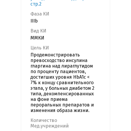
стр.2
Фаза КИ
IIIb
Вид КИ
ММКИ
Цель КИ
Продемонстрировать
превосходство инсулина
гларгина над лираглутидом
по проценту пациентов,
достигших уровня HbA1c <
7% к концу сравнительного
этапа, у больных диабетом 2
типа, декомпенсированных
на фоне приема
пероральных препаратов и
изменения образа жизни.
Количество
Мед.учреждений