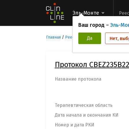
Эль-Монте
Реес
Ваш город –
Эль-Мо
Главная
Реестр Клинических исследован
Да
Нет, выб
Протокол CBEZ235B22
Название протокола
Терапевтическая область
Дата начала и окончания КИ
Номер и дата РКИ