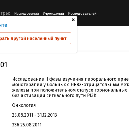
[
тры:
Исследований
Учреждений
Исследователей
+
нте
ий
CBEZ235B2201
рать другой населенный пункт
01
Исследование II фазы изучения перорального прие
монотерапии у больных с HER2-отрицательным мет
железы при положительном статусе гормональных 
без активации сигнального пути PI3K
Онкология
25.08.2011 - 31.12.2013
336 25.08.2011