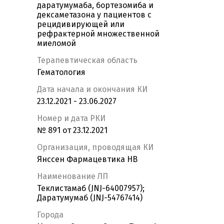
даратумумаба, бортезомиба и
дексаметазона у пациентов с
рецидивирующей или
рефрактерной множественной
миеломой
Терапевтическая область
Гематология
Дата начала и окончания КИ
23.12.2021 - 23.06.2027
Номер и дата РКИ
№ 891 от 23.12.2021
Организация, проводящая КИ
Янссен Фармацевтика НВ
Наименование ЛП
Теклистамаб (JNJ-64007957);
Даратумумаб (JNJ-54767414)
Города