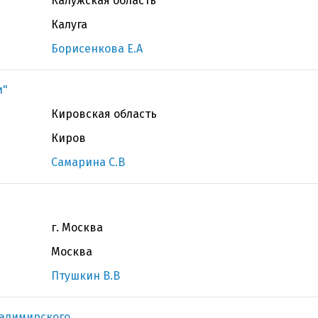
Калужская область
Калуга
Борисенкова Е.А
и"
Кировская область
Киров
Самарина С.В
г. Москва
Москва
Птушкин В.В
ладимирского