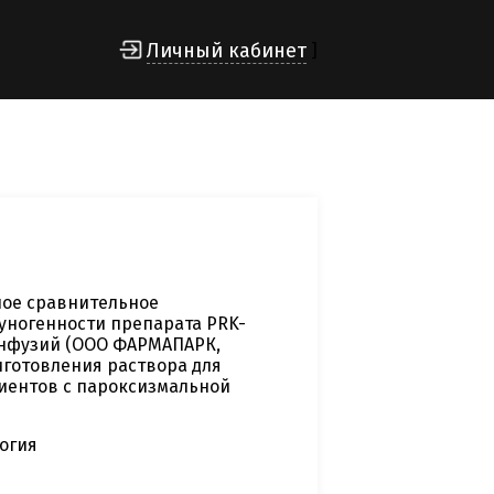
Личный кабинет
]
ое сравнительное
уногенности препарата PRK-
 инфузий (ООО ФАРМАПАРК,
иготовления раствора для
циентов с пароксизмальной
логия