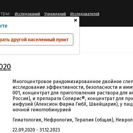
[
тры:
Исследований
Учреждений
Исследователей
+
нте
ий
PRK/PNH-2020
рать другой населенный пункт
020
Многоцентровое рандомизированное двойное слеп
исследование эффективности, безопасности и имм
001, концентрат для приготовления раствора для
Россия), и препарата Солирис®, концентрат для пр
инфузий (Алексион Фарма ГмбХ, Швейцария), у па
ночной гемоглобинурией
Гематология, Нефрология, Терапия (общая), Невро
22.09.2020 - 31.12.2023