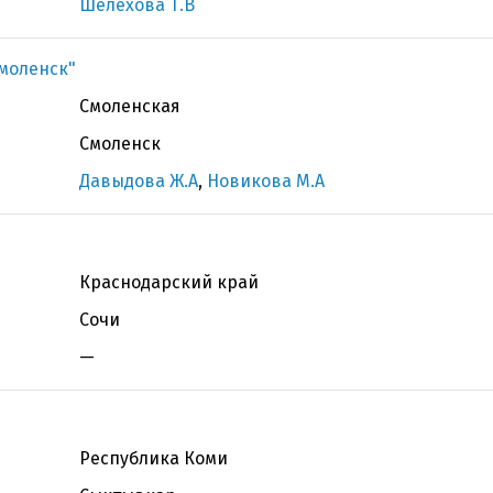
Шелехова Т.В
Смоленск"
Смоленская
Смоленск
Давыдова Ж.А
,
Новикова М.А
Краснодарский край
Сочи
—
Республика Коми