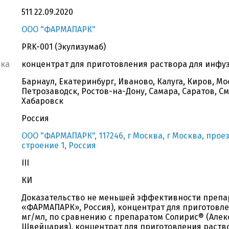
511 22.09.2020
OOO "ФАРМАПАРК"
PRK-001 (Экулизумаб)
вка
концентрат для приготовления раствора для инфуз
Барнаул, Екатеринбург, Иваново, Калуга, Киров, Мо
Петрозаводск, Ростов-на-Дону, Самара, Саратов, См
Хабаровск
Россия
OOO "ФАРМАПАРК", 117246, г Москва, г Москва, прое
строение 1, Россия
III
КИ
Доказательство не меньшей эффективности препар
«ФАРМАПАРК», Россия), концентрат для приготовле
мг/мл, по сравнению с препаратом Солирис® (Алек
Швейцария), концентрат для приготовления раство