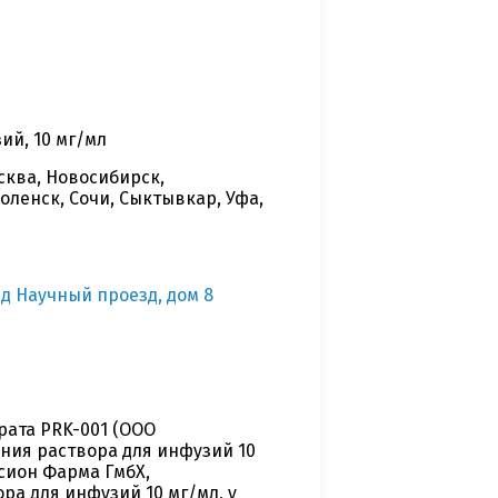
ий, 10 мг/мл
сква, Новосибирск,
оленск, Сочи, Сыктывкар, Уфа,
зд Научный проезд, дом 8
ата PRK-001 (ООО
ния раствора для инфузий 10
сион Фарма ГмбХ,
ра для инфузий 10 мг/мл, у