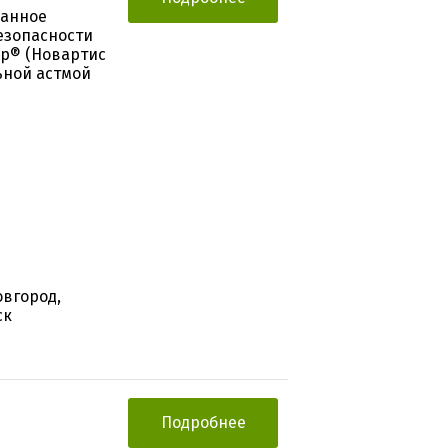
ванное
езопасности
ар® (Новартис
ьной астмой
овгород,
ск
Подробнее