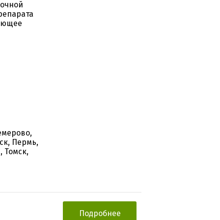
рочной
репарата
вующее
емерово,
ск, Пермь,
, Томск,
Подробнее