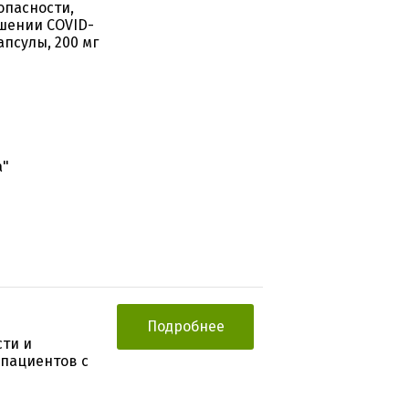
опасности,
шении COVID-
псулы, 200 мг
а"
Подробнее
сти и
 пациентов c