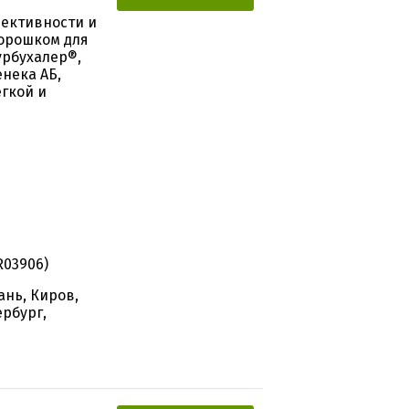
ективности и
порошком для
урбухалер®,
нека АБ,
гкой и
R03906)
ань, Киров,
ербург,