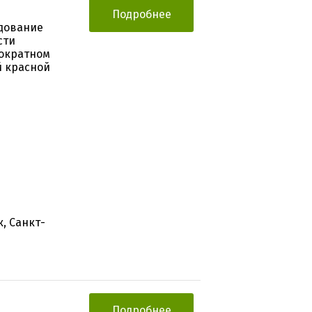
Подробнее
дование
сти
гократном
й красной
, Санкт-
Подробнее