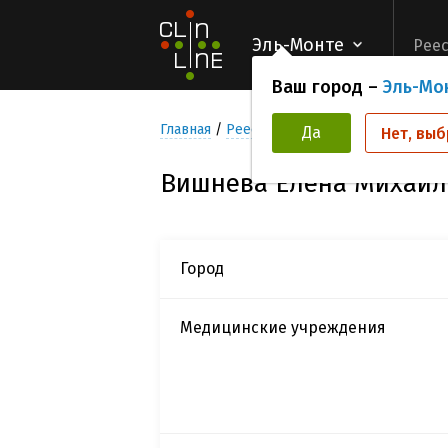
Эль-Монте
Реес
Ваш город –
Эль-Мо
Главная
Реестр Исследователей
Вишне
Да
Нет, выб
Вишнева Елена Михайл
Город
Медицинские учреждения