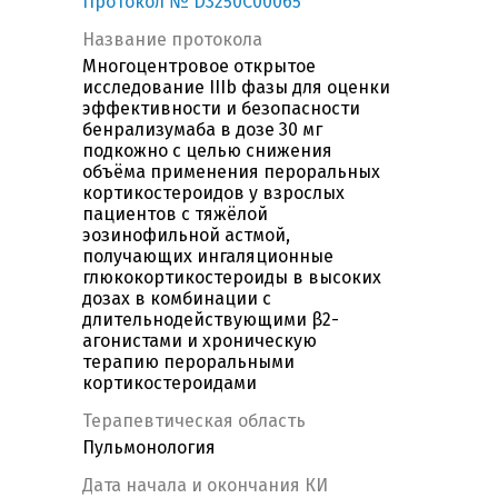
Протокол № D3250C00065
Название протокола
Многоцентровое открытое
исследование IIIb фазы для оценки
эффективности и безопасности
бенрализумаба в дозе 30 мг
подкожно с целью снижения
объёма применения пероральных
кортикостероидов у взрослых
пациентов с тяжёлой
эозинофильной астмой,
получающих ингаляционные
глюкокортикостероиды в высоких
дозах в комбинации с
длительнодействующими β2-
агонистами и хроническую
терапию пероральными
кортикостероидами
Терапевтическая область
Пульмонология
Дата начала и окончания КИ