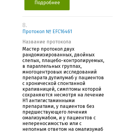
Подробнее
8.
Протокол № EFC16461
Название протокола
Мастер протокол двух
рандомизированных, двойных
слепых, плацебо-контролируемых,
в параллельных группах,
многоцентровых исследований
препарата дупилумаб у пациентов
с хронической спонтанной
крапивницей, симптомы которой
сохраняются несмотря на лечение
Н1 антигистаминными
препаратами, у пациентов без
предшествующего лечения
омализумабом, и у пациентов c
непереносимостью или с
неполным ответом на омализумаб