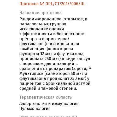
Протокол № GPL/CT/2017/006/III
Название протокола
Рандомизированное, открытое, в
параллельных группах
исследование оценки
эффективности и безопасности
препарата формотерол/
флутиказон (фиксированная
комбинация формотерола
фумарата 12 мкг и флутиказона
пропионата 250 мкг) в виде капсул
с порошком для ингаляций в
сравнении с препаратом Серетид®
Мультидиск (салметерол 50 мкг и
флутиказона пропионат 250 мкг) у
пациентов с бронхиальной астмой
средней и тяжелой степени.
Терапевтическая область
Аллергология и иммунология,
Пульмонология