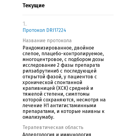
Текущие
1.
Протокол DRI17224
Название протокола
Pандомизированное, двойное
слепое, плацебо-контролируемое,
многоцентровое, с подбором дозы
исследование 2 фазы препарата
рилзабрутиниб с последующей
открытой фазой, у пациентов с
хронической спонтанной
крапивницей (ХСК) средней и
тяжелой степени, симптомы
которой сохраняются, несмотря на
лечение Н1 антигистаминными
препаратами, и которые наивны к
омализумабу.
Терапевтическая область
Аллергология и иммунология