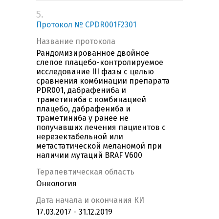
5.
Протокол № CPDR001F2301
Название протокола
Рандомизированное двойное
слепое плацебо-контролируемое
исследование III фазы с целью
сравнения комбинации препарата
PDR001, дабрафениба и
траметиниба с комбинацией
плацебо, дабрафениба и
траметиниба у ранее не
получавших лечения пациентов с
нерезектабельной или
метастатической меланомой при
наличии мутаций BRAF V600
Терапевтическая область
Онкология
Дата начала и окончания КИ
17.03.2017 - 31.12.2019