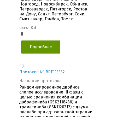
Новгород, Новосибирск, Обнинск,
Петрозаводск, Пятигорск, Ростов-
на-Дону, Санкт-Петербург, Сочи,
Сыктывкар, Тамбов, Томск
Фаза КИ
III
Подробнее
12.
Протокол № BRF115532
Название протокола
Рандомизированное двойное
слепое исследование III фазы с
целью сравнения комбинации
дабрафениба (GSK2118436) и
траметиниба (GSK1120212) с двумя
плацебо при адъювантной терапии
пациентов с меланомой с высокой