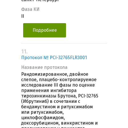
Фаза КИ
II
Подробнее
11.
Протокол № PCI-32765FLR3001
Название протокола
Рандомизированное, двойное
слепое, плацебо-контролируемое
исследование III фазы по оценке
применения ингибитора
тирозинкиназы Брутона, PCI-32765
(Ибрутиниб) в сочетании с
бендамустином и ритуксимабом
или ритуксимабом,
циклофосфамидом,
доксорубицином, винкристином и