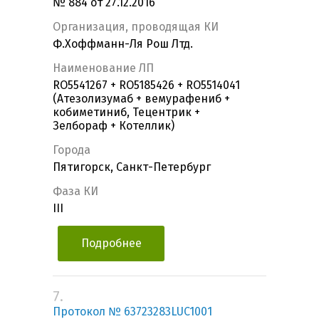
№ 884 от 27.12.2016
Организация, проводящая КИ
Ф.Хоффманн-Ля Рош Лтд.
Наименование ЛП
RO5541267 + RO5185426 + RO5514041
(Атезолизумаб + вемурафениб +
кобиметиниб, Тецентрик +
Зелбораф + Котеллик)
Города
Пятигорск, Санкт-Петербург
Фаза КИ
III
Подробнее
7.
Протокол № 63723283LUC1001