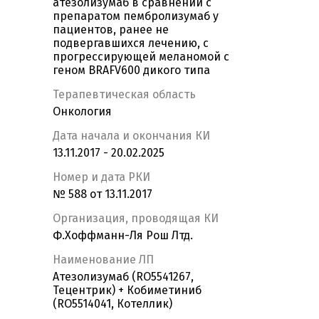
атезолизумаб в сравнении с
препаратом пембролизумаб у
пациентов, ранее не
подвергавшихся лечению, с
прогрессирующей меланомой с
геном BRAFV600 дикого типа
Терапевтическая область
Онкология
Дата начала и окончания КИ
13.11.2017 - 20.02.2025
Номер и дата РКИ
№ 588 от 13.11.2017
Организация, проводящая КИ
Ф.Хоффманн-Ля Рош Лтд.
Наименование ЛП
Атезолизумаб (RO5541267,
Тецентрик) + Кобиметиниб
(RO5514041, Котеллик)