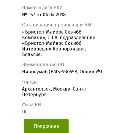
Номер и дата РКИ
№ 157 от 04.04.2018
Организация, проводящая КИ
«Бристол-Майерс Сквибб
Компани», США, подразделение
«Бристол-Майерс Сквибб
Интернешнл Корпорэйшн»,
Бельгия.
Наименование ЛП
Ниволумаб (BMS-936558, Опдиво®)
Города
Архангельск, Москва, Санкт-
Петербург
Фаза КИ
III
Подробнее