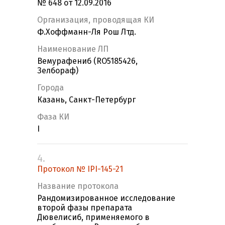
№ 648 от 12.09.2016
Организация, проводящая КИ
Ф.Хоффманн-Ля Рош Лтд.
Наименование ЛП
Вемурафениб (RO5185426,
Зелбораф)
Города
Казань, Санкт-Петербург
Фаза КИ
I
4.
Протокол № IPI-145-21
Название протокола
Рандомизированное исследование
второй фазы препарата
Дювелисиб, применяемого в