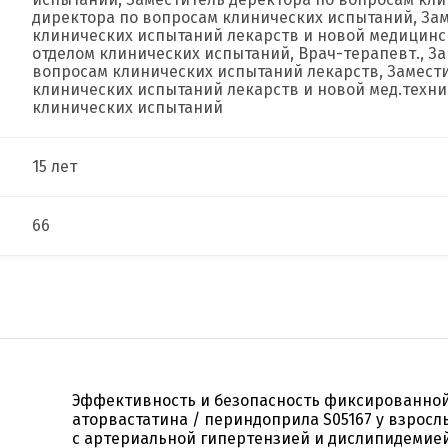
директора по вопросам клинических испытаний, За
клинических испытаний лекарств и новой медицинс
отделом клинических испытаний, Врач-терапевт., За
вопросам клинических испытаний лекарств, Замест
клинических испытаний лекарств и новой мед.техни
клинических испытаний
15 лет
66
Эффективность и безопасность фиксированно
аторвастатина / периндоприла S05167 у взрос
с артериальной гипертензией и дислипидемией