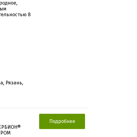
родное,
ным
тельностью 8
а, Рязань,
Подробнее
ГЕРБИОН®
ТРОМ