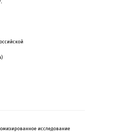
.
Российской
а)
домизированное исследование