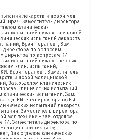
пытаний лекарств и новой мед.
й, Врач, Заместитель директора
тделом клинических
ских испытаний лекарств и новой
клинических испытаний лекарств
пытаний, Врач-терапевт, Зам.
. директора по вопросвм
ам директра по вопросам КИ
еских испытаний лекарственных
просам клин. испытаний,
КИ, Врач терапевт, Заместитель
арств и новой медицинской
ий, Зав.оьделом клинических
опросам клинических испытаний
м клинических испытаний, Зам.
в. отд. КИ, Замдиректора по КИ,
 клинических испытаний лекарств
спытаний, Заместитель директора
й мед.техники - зав. отделом
м КИ, Заместитель директора по
 медицинской техники;
вт, Зав.отделом клинических
нических испытаний, Зам