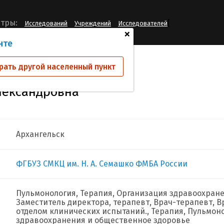
[
тры:
Исследований
Учреждений
Исследователей
+
нте
ова Анастасия Александровна
рать другой населенный пункт
лександровна
Архангельск
ФГБУЗ СМКЦ им. Н. А. Семашко ФМБА России
Пульмонология, Терапия, Организация здравоохран
Заместитель директора, терапевт, Врач-терапевт, 
отделом клинических испытаний., Терапия, Пульмон
здравоохранения и общественное здоровье