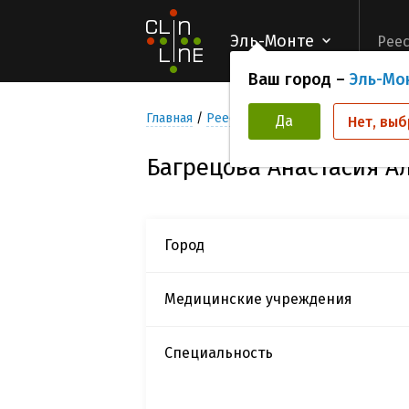
Эль-Монте
Реес
Ваш город –
Эль-Мо
Главная
Реестр Исследователей
Багрец
Да
Нет, выб
Багрецова Анастасия А
Город
Медицинские учреждения
Специальность