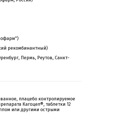
нофарм")
кий рекомбинантный)
ренбург, Пермь, Реутов, Санкт-
ованное, плацебо контролируемое
репарата Кагоцел®, таблетки 12
иппом или другими острыми