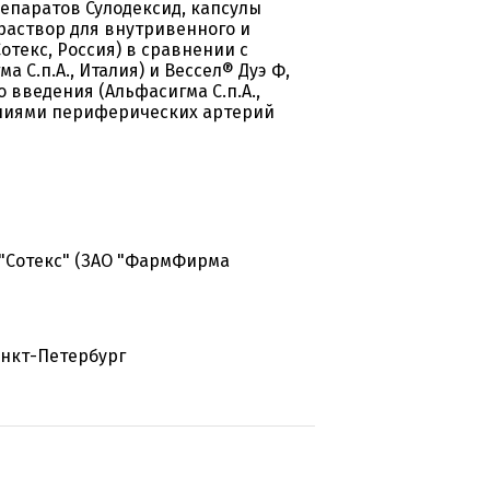
епаратов Сулодексид, капсулы
 раствор для внутривенного и
екс, Россия) в сравнении с
 С.п.А., Италия) и Вессел® Дуэ Ф,
введения (Альфасигма С.п.А.,
ениями периферических артерий
"Сотекс" (ЗАО "ФармФирма
анкт-Петербург