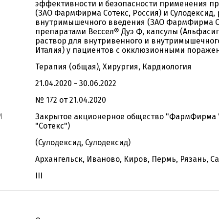
эффективности и безопасности применения пр
(ЗАО ФармФирма Сотекс, Россия) и Сулодексид,
внутримышечного введения (ЗАО ФармФирма Сот
препаратами Вессел® Дуэ Ф, капсулы (Альфасигма
раствор для внутривенного и внутримышечного 
Италия) у пациентов с окклюзионными пораж
Терапия (общая), Хирургия, Кардиология
21.04.2020 - 30.06.2022
№ 172 от 21.04.2020
И
Закрытое акционерное общество "ФармФирма 
"Сотекс")
(Сулодексид, Сулодексид)
Архангельск, Иваново, Киров, Пермь, Рязань, С
III