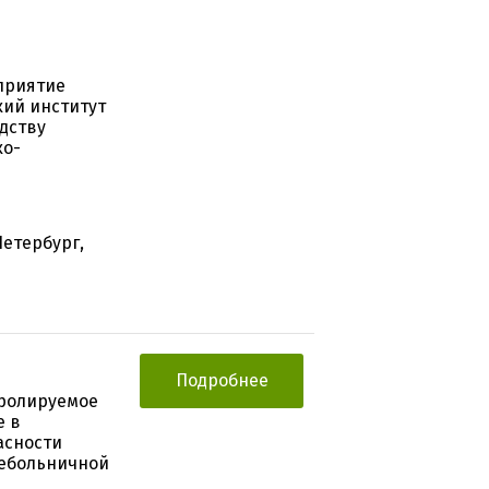
приятие
кий институт
дству
ко-
Петербург,
Подробнее
тролируемое
е в
асности
небольничной