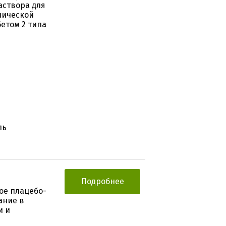
аствора для
нической
бетом 2 типа
ль
Подробнее
ое плацебо-
ание в
и и