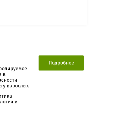
Подробнее
тролируемое
е в
асности
а у взрослых
ктика
логия и