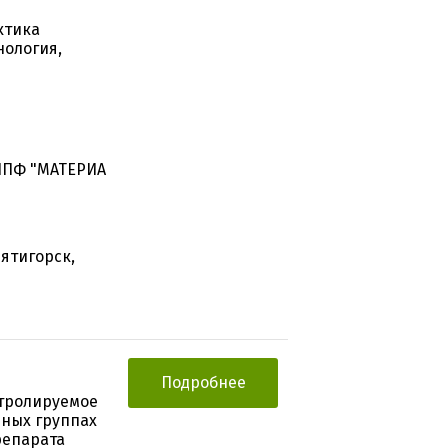
ктика
нология,
НПФ "МАТЕРИА
ятигорск,
Подробнее
нтролируемое
ных группах
репарата