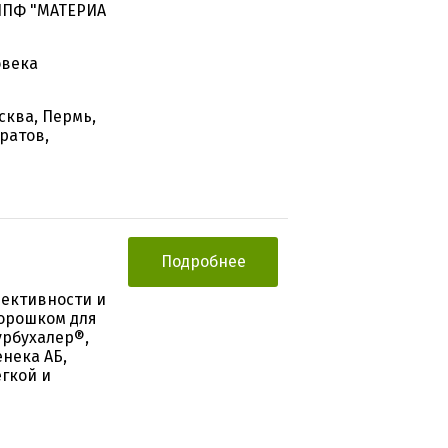
НПФ "МАТЕРИА
овека
сква, Пермь,
ратов,
Подробнее
ективности и
порошком для
урбухалер®,
нека АБ,
гкой и