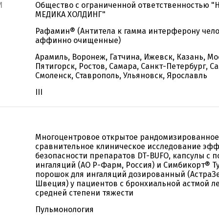
И
Общество с ограниченной ответственностью "
МЕДИКА ХОЛДИНГ"
Рафамин® (Антитела к гамма интерферону чел
аффинно очищенные)
Арамиль, Воронеж, Гатчина, Ижевск, Казань, Мо
Пятигорск, Ростов, Самара, Санкт-Петербург, Са
Смоленск, Ставрополь, Ульяновск, Ярославль
III
Многоцентровое открытое рандомизированное
сравнительное клиническое исследование эфф
безопасности препаратов DT-BUFO, капсулы с 
ингаляций (АО Р-Фарм, Россия) и Симбикорт® Т
порошок для ингаляций дозированный (АстраЗе
Швеция) у пациентов с бронхиальной астмой ле
средней степени тяжести
Пульмонология