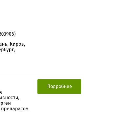
R03906)
ань, Киров,
ербург,
Подробнее
ое
ивности,
ерген
 препаратом