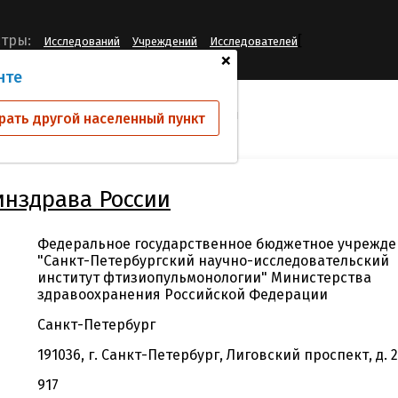
[
тры:
Исследований
Учреждений
Исследователей
+
нте
й
ФГБУ "СПб НИИФ" Минздрава России
рать другой населенный пункт
нздрава России
Федеральное государственное бюджетное учрежде
"Санкт-Петербургский научно-исследовательский
институт фтизиопульмонологии" Министерства
здравоохранения Российской Федерации
Санкт-Петербург
191036, г. Санкт-Петербург, Лиговский проспект, д. 
917