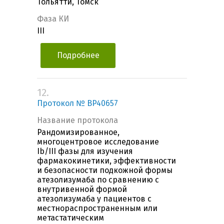
Тольятти, Томск
Фаза КИ
III
Подробнее
12.
Протокол № BP40657
Название протокола
Рандомизированное,
многоцентровое исследование
Ib/III фазы для изучения
фармакокинетики, эффективности
и безопасности подкожной формы
атезолизумаба по сравнению с
внутривенной формой
атезолизумаба у пациентов с
местнораспространенным или
метастатическим