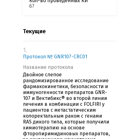
Кол-во проведенных КИ
67
Текущие
1.
Протокол № GNR107-CRC01
Название протокола
Двойное слепое
рандомизированное исследование
фармакокинетики, безопасности и
иммуногенности препаратов GNR-
107 и Вектибикс® во второй линии
лечения в комбинации с FOLFIRI у
пациентов с метастатическим
колоректальным раком с генами
RAS дикого типа, которые получили
химиотерапию на основе
фторопиримидиновых препаратов,