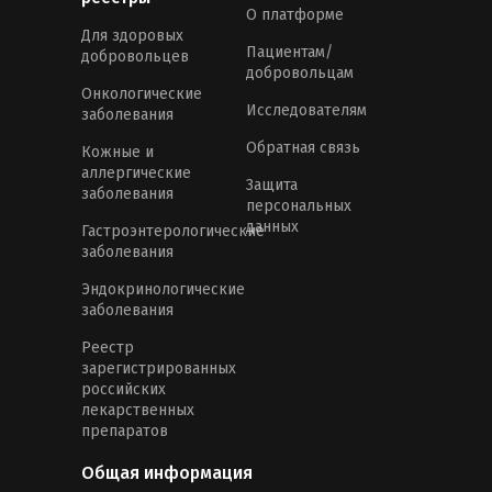
О платформе
Для здоровых
Пациентам/
добровольцев
добровольцам
Онкологические
Исследователям
заболевания
Обратная связь
Кожные и
аллергические
Защита
заболевания
персональных
данных
Гастроэнтерологические
заболевания
Эндокринологические
заболевания
Реестр
зарегистрированных
российских
лекарственных
препаратов
Общая информация