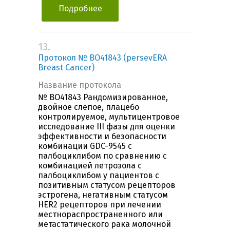
Подробнее
13.
Протокол № BO41843 (persevERA
Breast Cancer)
Название протокола
№ BO41843 Рандомизированное,
двойное слепое, плацебо
контролируемое, мультицентровое
исследование III фазы для оценки
эффективности и безопасности
комбинации GDC-9545 с
палбоциклибом по сравнению с
комбинацией летрозола с
палбоциклибом у пациентов с
позитивным статусом рецепторов
эстрогена, негативным статусом
HER2 рецепторов при лечении
местнораспространенного или
метастатического рака молочной