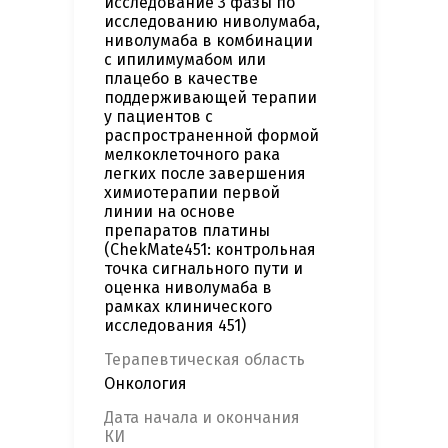
исследование 3 фазы по
исследованию ниволумаба,
ниволумаба в комбинации
с ипилимумабом или
плацебо в качестве
поддерживающей терапии
у пациентов с
распространенной формой
мелкоклеточного рака
легких после завершения
химиотерапии первой
линии на основе
препаратов платины
(ChekMate451: контрольная
точка сигнального пути и
оценка ниволумаба в
рамках клинического
исследования 451)
Терапевтическая область
Онкология
Дата начала и окончания
КИ