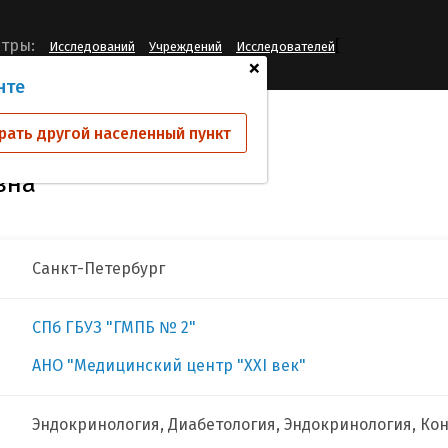
[
тры:
Исследований
Учреждений
Исследователей
+
нте
кая Алсу Гафуровна
рать другой населенный пункт
вна
Санкт-Петербург
СПб ГБУЗ "ГМПБ № 2"
АНО "Медицинский центр "XXI век"
Эндокринология, Диабетология, Эндокринология, Кон