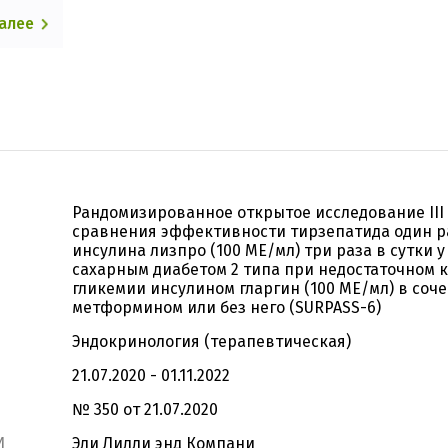
далее
Рандомизированное открытое исследование III
сравнения эффективности тирзепатида один р
инсулина лизпро (100 МЕ/мл) три раза в сутки у
сахарным диабетом 2 типа при недостаточном 
гликемии инсулином гларгин (100 МЕ/мл) в соче
метформином или без него (SURPASS-6)
Эндокринология (терапевтическая)
21.07.2020 - 01.11.2022
№ 350 от 21.07.2020
И
Эли Лилли энд Компани