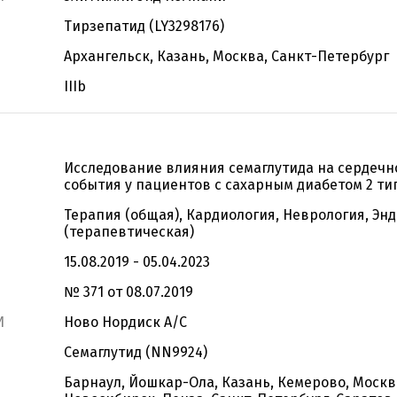
Тирзепатид (LY3298176)
Архангельск, Казань, Москва, Санкт-Петербург
IIIb
Исследование влияния семаглутида на сердечн
события у пациентов с сахарным диабетом 2 ти
Терапия (общая), Кардиология, Неврология, Эн
(терапевтическая)
15.08.2019 - 05.04.2023
№ 371 от 08.07.2019
И
Ново Нордиск А/С
Семаглутид (NN9924)
Барнаул, Йошкар-Ола, Казань, Кемерово, Москв