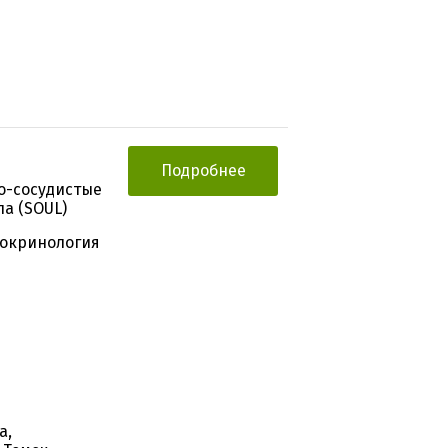
Подробнее
о-сосудистые
па (SOUL)
докринология
а,