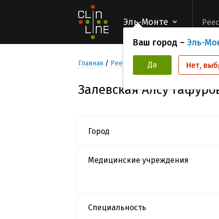
Эль-Монте
Реес
Ваш город –
Эль-Мо
Главная
Реестр Исследователей
Залевс
Да
Нет, выб
Залевская Алсу Гафуро
Город
Медицинские учреждения
Специальность