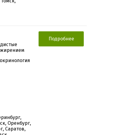
 Томск,
Подробнее
удистые
 ожирением
докринология
еринбург,
ск, Оренбург,
г, Саратов,
вск,