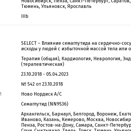
Новосибирск, Пенза, Санкт-Петербург, Саратов,
Тюмень, Ульяновск, Ярославль
IIIb
SELECT – Влияние семаглутида на сердечно-сос
исходы у людей с избыточной массой тела или
Терапия (общая), Кардиология, Неврология, Эн
(терапевтическая)
23.10.2018 - 05.04.2023
№ 542 от 23.10.2018
И
Ново Нордиск А/С
Семаглутид (NN9536)
Архангельск, Барнаул, Белгород, Воронеж, Екат
Иваново, Казань, Кемерово, Москва, Новосибир
Пенза, Ростов-на-Дону, Самара, Санкт-Петербур
Сочи, Сыктывкар, Тверь, Томск, Тюмень, Ульяно