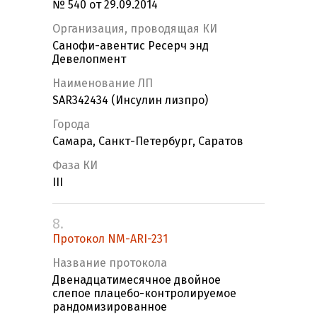
№ 540 от 29.09.2014
Организация, проводящая КИ
Санофи-авентис Ресерч энд
Девелопмент
Наименование ЛП
SAR342434 (Инсулин лизпро)
Города
Самара, Санкт-Петербург, Саратов
Фаза КИ
III
8.
Протокол NM-ARI-231
Название протокола
Двенадцатимесячное двойное
слепое плацебо-контролируемое
рандомизированное