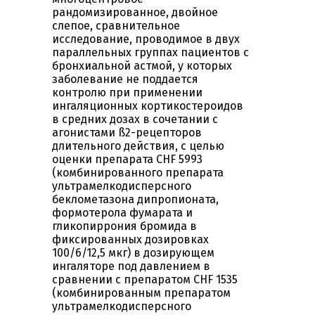
рандомизированное, двойное
слепое, сравнительное
исследование, проводимое в двух
параллельных группах пациентов с
бронхиальной астмой, у которых
заболевание не поддается
контролю при применении
ингаляционных кортикостероидов
в средних дозах в сочетании с
агонистами ß2-рецепторов
длительного действия, с целью
оценки препарата CHF 5993
(комбинированного препарата
ультрамелкодисперсного
беклометазона дипропионата,
формотерола фумарата и
гликопиррония бромида в
фиксированных дозировках
100/6/12,5 мкг) в дозирующем
ингаляторе под давлением в
сравнении с препаратом CHF 1535
(комбинированным препаратом
ультрамелкодисперсного