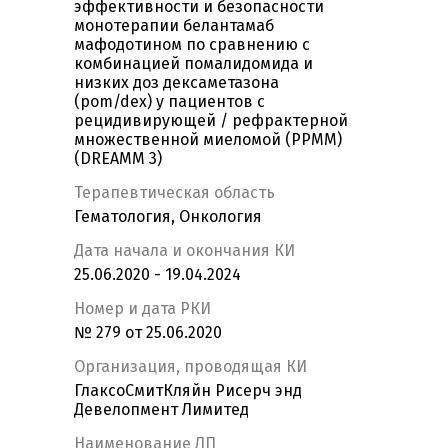
эффективности и безопасности
монотерапии белантамаб
мафодотином по сравнению с
комбинацией помалидомида и
низких доз дексаметазона
(pom/dex) у пациентов с
рецидивирующей / рефрактерной
множественной миеломой (РРММ)
(DREAMM 3)
Терапевтическая область
Гематология, Онкология
Дата начала и окончания КИ
25.06.2020 - 19.04.2024
Номер и дата РКИ
№ 279 от 25.06.2020
Организация, проводящая КИ
ГлаксоСмитКляйн Рисерч энд
Девелопмент Лимитед
Наименование ЛП