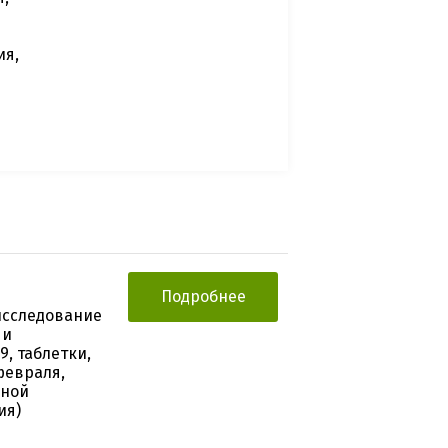
ия,
Подробнее
исследование
 и
, таблетки,
февраля,
чной
ия)