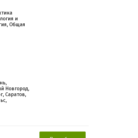
ктика
логия и
гия, Общая
нь,
ий Новгород,
г, Саратов,
ьс,