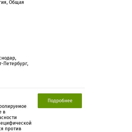
гия, Общая
снодар,
т-Петербург,
Подробнее
тролируемое
е в
асности
специфической
ся против