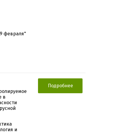
29 февраля"
Подробнее
тролируемое
е в
асности
русной
ктика
логия и