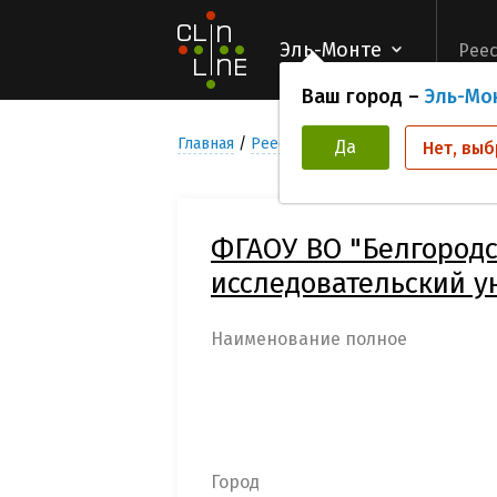
Эль-Монте
Реес
Ваш город –
Эль-Мо
Главная
Реестр Медицинских учреждени
Да
Нет, выб
ФГАОУ ВО "Белгород
исследовательский у
Наименование полное
Город