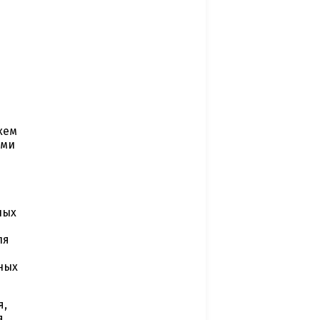
хем
ыми
ных
ля
ных
я,
я,