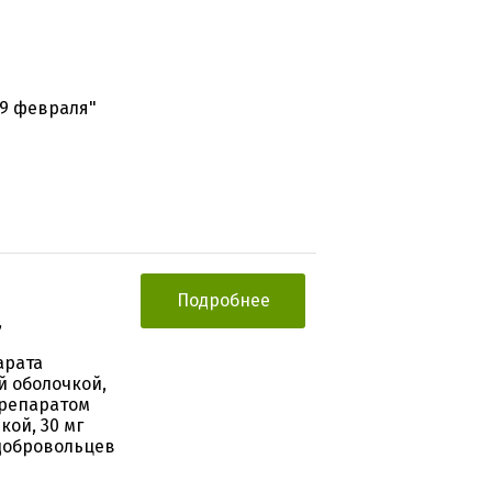
29 февраля"
Подробнее
,
арата
й оболочкой,
препаратом
кой, 30 мг
 добровольцев