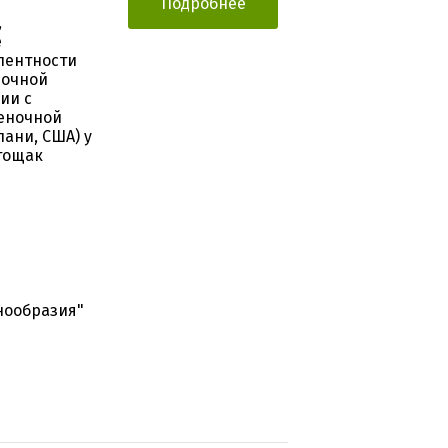
Подробнее
,
е
лентности
ночной
ии с
леночной
пани, США) у
тощак
нообразия"