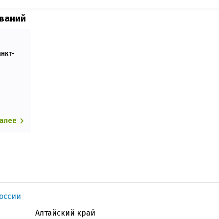
ований
анкт-
далее
оссии
Алтайский край