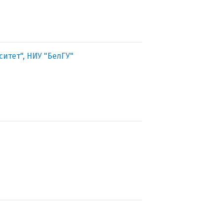
итет", НИУ "БелГУ"