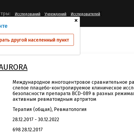
[
тры:
Исследований
Учреждений
Исследователей
+
нте
ий
BCD-089-2/AURORA
рать другой населенный пункт
/AURORA
Международное многоцентровое сравнительное р
слепое плацебо-контролируемое клиническое исс
безопасности препарата BCD-089 в разных режима
активным ревматоидным артритом
Терапия (общая), Ревматология
28.12.2017 - 30.12.2022
698 28.12.2017