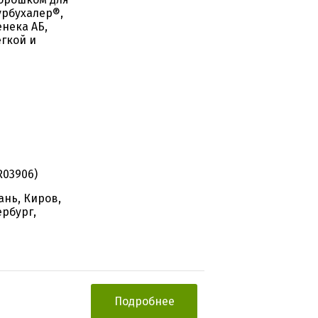
урбухалер®,
нека АБ,
гкой и
R03906)
ань, Киров,
ербург,
Подробнее