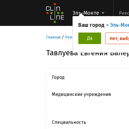
Эль-Монте
Реес
Ваш город –
Эль-Мо
Главная
Реестр Исследователей
Тавлуе
Да
Нет, выб
Тавлуева Евгения Вале
Город
Медицинские учреждения
Специальность