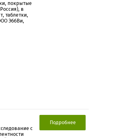
тки, покрытые
Россия), в
, таблетки,
ООО ЭббВи,
Подробнее
следование с
лентности