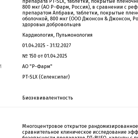
препарата PT-SLX, таблетки, покрытые пленочн
800 мкг (АО Р-Фарм, Россия), в сравнении с р
препаратом Апбрави, таблетки, покрытые пле
оболочкой, 800 мкг (ООО Джонсон & Джонсон, Рос
здоровых добровольцев
Кардиология, Пульмонология
01.04.2025 - 31.12.2027
№ 150 от 01.04.2025
И
АО "Р-Фарм"
PT-SLX (Селексипаг)
Биоэквивалентность
Многоцентровое открытое рандомизированное
сравнительное клиническое исследование эфф
безопасности препаратов DT-BUFO, капсулы с 