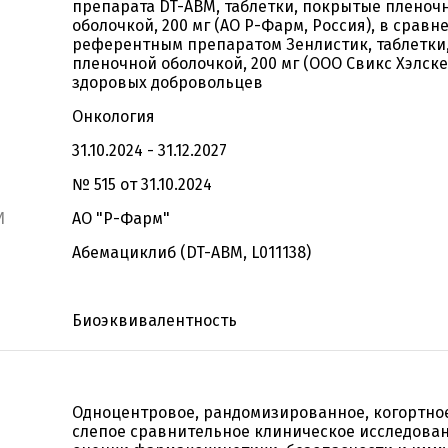
препарата DT-ABM, таблетки, покрытые пленоч
оболочкой, 200 мг (АО Р-Фарм, Россия), в сравн
референтным препаратом Зенлистик, таблетки
пленочной оболочкой, 200 мг (ООО Свикс Хэлскеа
здоровых добровольцев
Онкология
31.10.2024 - 31.12.2027
№ 515 от 31.10.2024
И
АО "Р-Фарм"
Абемациклиб (DT-ABM, L011138)
Биоэквивалентность
Одноцентровое, рандомизированное, когортное
слепое сравнительное клиническое исследован