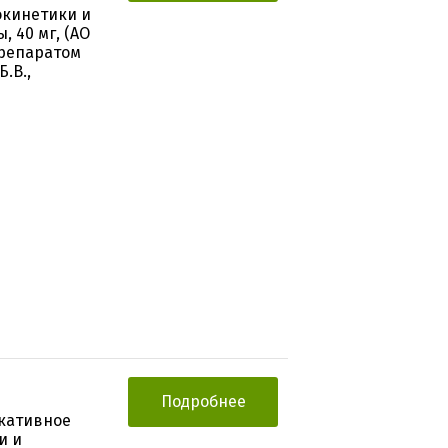
окинетики и
 40 мг, (АО
препаратом
.В.,
Подробнее
кативное
и и