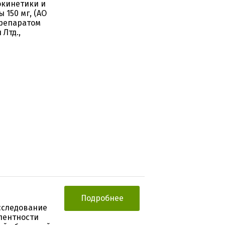
окинетики и
 150 мг, (АО
препаратом
Лтд.,
Подробнее
сследование
лентности