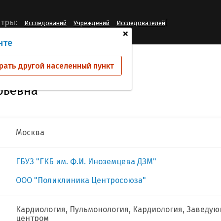
[
тры:
Исследований
Учреждений
Исследователей
+
нте
ва Евгения Валерьевна
рать другой населенный пункт
рьевна
Москва
ГБУЗ "ГКБ им. Ф.И. Иноземцева ДЗМ"
ООО "Поликлиника Центросоюза"
Кардиология, Пульмонология, Кардиология, Заведу
центром