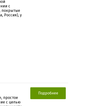
ной
ении с
, покрытые
, Россия), у
Подробнее
, простое
ие c целью