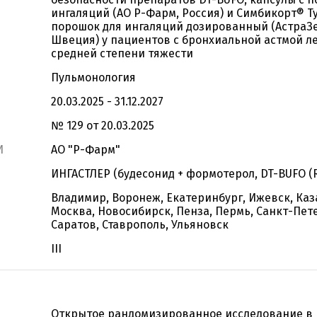
ингаляций (АО Р-Фарм, Россия) и Симбикорт® Т
порошок для ингаляций дозированный (АстраЗе
Швеция) у пациентов с бронхиальной астмой ле
средней степени тяжести
Пульмонология
20.03.2025 - 31.12.2027
№ 129 от 20.03.2025
И
АО "Р-Фарм"
ИНГАСТЛЕР (будесонид + формотерол, DT-BUFO (
Владимир, Воронеж, Екатеринбург, Ижевск, Каз
Москва, Новосибирск, Пенза, Пермь, Санкт-Пет
Саратов, Ставрополь, Ульяновск
III
Открытое рандомизированное исследование в