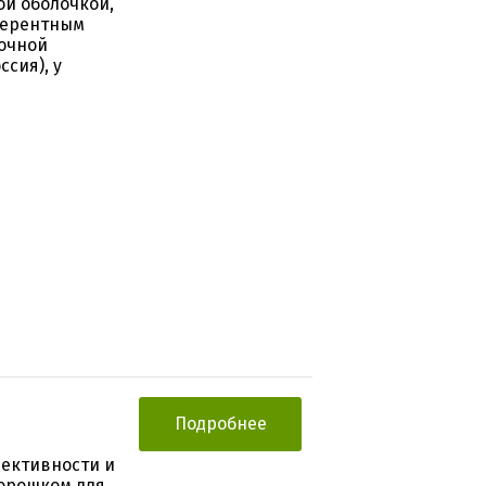
ой оболочкой,
еферентным
ночной
сия), у
Подробнее
ективности и
порошком для