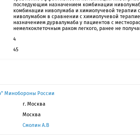
последующим назначением комбинации ниволумаб
комбинации ниволумаба и химиолучевой терапии 
ниволумабом в сравнении с химиолучевой терапи
назначением дурвалумаба у пациентов с местнор
немелкоклеточным раком легкого, ранее не получ
4
45
ко" Минобороны России
г. Москва
Москва
Смолин А.В