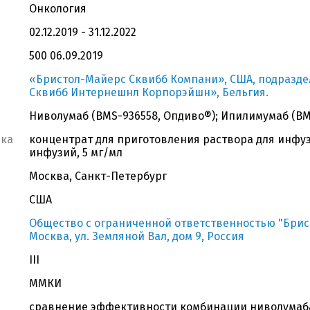
Онкология
02.12.2019 - 31.12.2022
500 06.09.2019
«Бристол-Майерс Сквибб Компани», США, подразд
Сквибб Интернешнл Корпорэйшн», Бельгия.
Ниволумаб (BMS-936558, Опдиво®); Ипилимумаб (BM
вка
концентрат для приготовления раствора для инфузи
инфузий, 5 мг/мл
Москва, Санкт-Петербург
США
Общество с ограниченной ответственностью "Бристо
Москва, ул. Земляной Вал, дом 9, Россия
III
ММКИ
сравнение эффективности комбинации ниволумаба