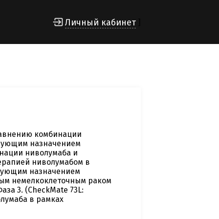
Личный кабинет
]
равнению комбинации
едующим назначением
нации ниволумаба и
ерапией ниволумабом в
едующим назначением
ным немелкоклеточным раком
аза 3. (CheckMate 73L:
олумаба в рамках