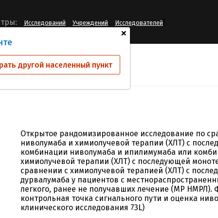
[
тры:
Исследований
Учреждений
Исследователей
+
нте
ий
CA209-73L
рать другой населенный пункт
Открытое рандомизированное исследование по с
ниволумаба и химиолучевой терапии (ХЛТ) с посл
комбинации ниволумаба и ипилимумаба или комби
химиолучевой терапии (ХЛТ) с последующей монот
сравнении с химиолучевой терапией (ХЛТ) с посл
дурвалумаба у пациентов с местнораспространен
легкого, ранее не получавших лечение (МР НМРЛ). Ф
контрольная точка сигнального пути и оценка нив
клинического исследования 73L)