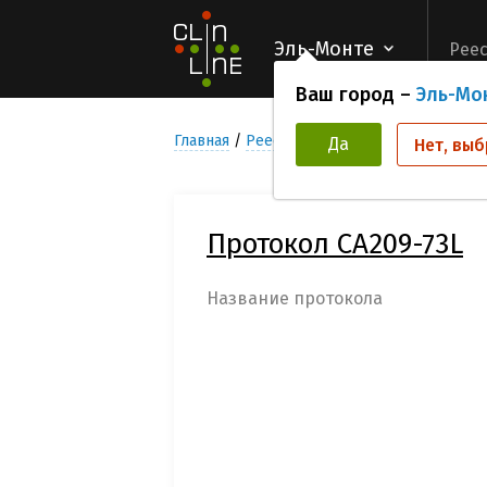
Эль-Монте
Реес
Ваш город –
Эль-Мо
Главная
Реестр Клинических исследован
Да
Нет, выб
Протокол CA209-73L
Название протокола