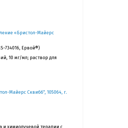
еление «Бристол-Майерс
S-734016, Ервой®)
й, 10 мг/мл; раствор для
л-Майерс Сквибб", 105064, г.
 и химиолучевой терапии с