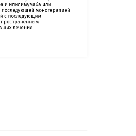
а и ипилимумаба или
с последующей монотерапией
ей с последующим
аспространенным
авших лечение