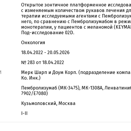
Открытое зонтичное платформенное исследова
с изменяемым количеством рукавов лечения д
терапии исследуемыми агентами с Пембролизу
него, по сравнению с Пембролизумабом в режи
монотерапии, у пациентов с меланомой (KEYMA
Под-исследование 02D.
Онкология
18.04.2022 - 20.05.2026
№ 283 от 18.04.2022
И
Мерк Шарп и Доум Корп. (подразделение компа
Ко. Инк.)
Пембролизумаб (MK-3475), МК-1308А, Ленватини
7902/E7080)
Кузьмоловский, Москва
I-II