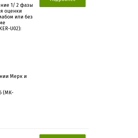
ние 1/ 2 фазы
ля оценки
мабом или без
ме
KER-U02):
нии Мерк и
б (MK-