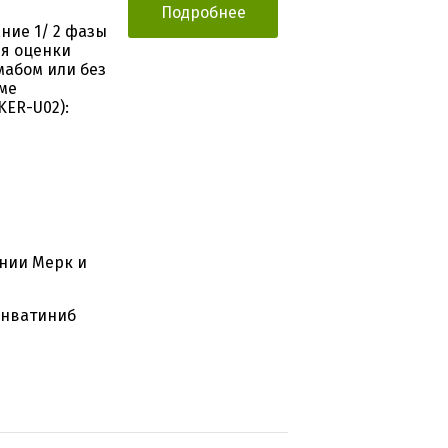
Подробнее
ние 1/ 2 фазы
ля оценки
мабом или без
ме
KER-U02):
нии Мерк и
Ленватиниб