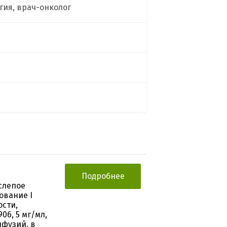
гия, врач-онколог
Подробнее
слепое
ование I
сти,
06, 5 мг/мл,
нфузий, в