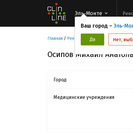
Эль-Монте
Реес
Ваш город –
Эль-Мо
Главная
Реестр Исследователей
Осипо
Да
Нет, выб
Осипов Михаил Анатол
Город
Медицинские учреждения