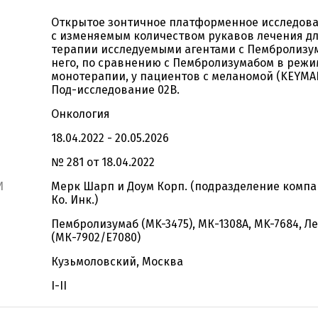
Открытое зонтичное платформенное исследова
с изменяемым количеством рукавов лечения д
терапии исследуемыми агентами с Пембролизу
него, по сравнению с Пембролизумабом в режи
монотерапии, у пациентов с меланомой (KEYMA
Под-исследование 02B.
Онкология
18.04.2022 - 20.05.2026
№ 281 от 18.04.2022
И
Мерк Шарп и Доум Корп. (подразделение компа
Ко. Инк.)
Пембролизумаб (MK-3475), МК-1308А, MK-7684, 
(МК-7902/E7080)
Кузьмоловский, Москва
I-II