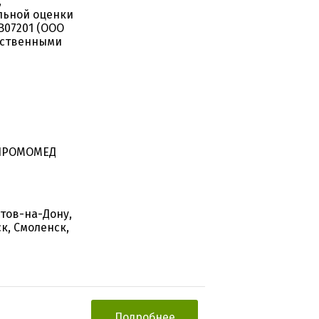
,
льной оценки
B07201 (ООО
ественными
"ПРОМОМЕД
стов-на-Дону,
к, Смоленск,
Подробнее