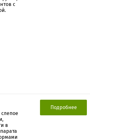
нтов с
ой.
Подробнее
 слепое
и,
и в
епарата
формами