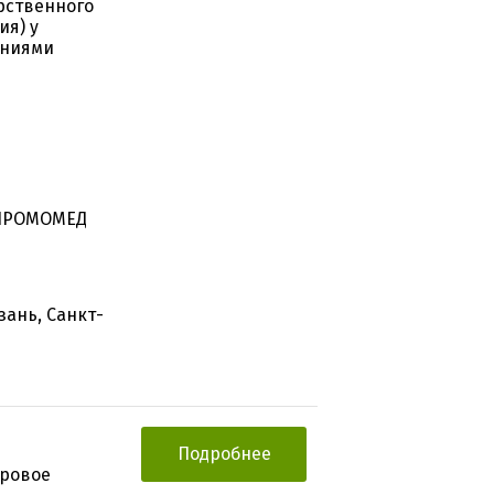
рственного
ия) у
аниями
"ПРОМОМЕД
зань, Санкт-
Подробнее
тровое