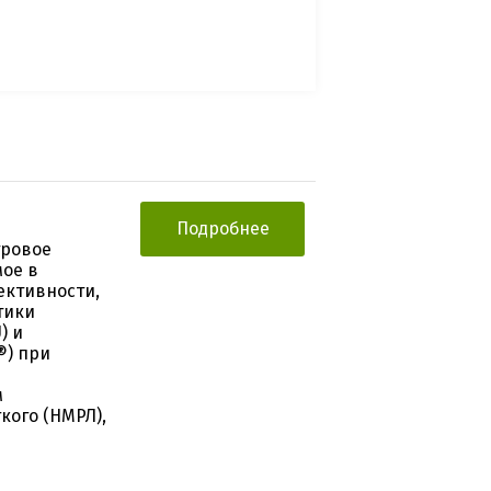
Подробнее
тровое
мое в
ективности,
тики
) и
®) при
м
кого (НМРЛ),