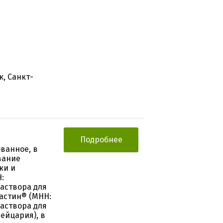
к, Санкт-
Подробнее
ванное, в
вание
ки и
:
аствора для
вастин® (МНН:
аствора для
ейцария), в