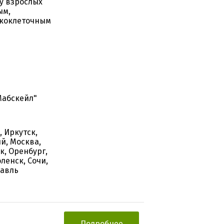
у взрослых
ым,
скоклеточным
Мабскейл"
, Иркутск,
ий, Москва,
к, Оренбург,
ленск, Сочи,
лавль
Подробнее