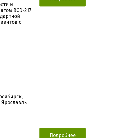
сти и
атом BCD-217
ндартной
иентов с
осибирск,
, Ярославль
Подробнее