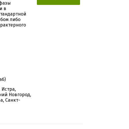
 фазы
и в
стандартной
ибом либо
фрактерного
аб)
 Истра,
ний Новгород,
а, Санкт-