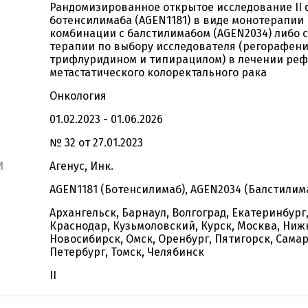
Рандомизированное открытое исследование II
ботенсилимаба (AGEN1181) в виде монотерапии 
комбинации с балстилимабом (AGEN2034) либо 
терапии по выбору исследователя (регорафен
трифлуридином и типирацилом) в лечении ре
метастатического колоректального рака
Онкология
01.02.2023 - 01.06.2026
№ 32 от 27.01.2023
И
Агенус, Инк.
AGEN1181 (Ботенсилимаб), AGEN2034 (Балстилим
Архангельск, Барнаул, Волгоград, Екатеринбург,
Краснодар, Кузьмоловский, Курск, Москва, Ниж
Новосибирск, Омск, Оренбург, Пятигорск, Самар
Петербург, Томск, Челябинск
II