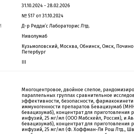
31.10.2024 - 28.02.2026
№ 517 от 31.10.2024
И
Д-р Редди’c Лабораторис Лтд.
Ниволумаб
Кузьмоловский, Москва, Обнинск, Омск, Почино
Петербург
III
Многоцентровое, двойное слепое, рандомизиро
параллельных группах сравнительное исследо
эффективности, безопасности, фармакокинети
иммуногенности препаратов Бевацизумаб (МНН
бевацизумаб), концентрат для приготовления р
инфузий, 25 мг/мл (ООО Мабскейл, Россия), и А
бевацизумаб), концентрат для приготовления р
инфузий, 25 мг/мл (Ф. Хоффман-Ля Рош Лтд., Шв