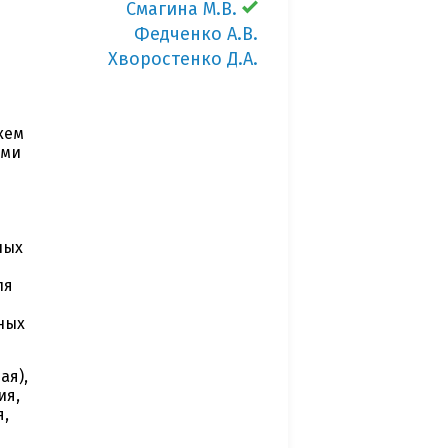
Смагина М.В.
Федченко А.В.
Хворостенко Д.А.
хем
ыми
ных
ля
ных
ая),
ия,
я,