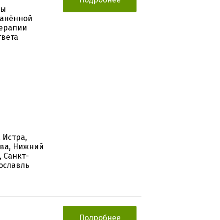
зы
ранённой
ерапии
твета
 Истра,
ква, Нижний
, Санкт-
рославль
Подробнее