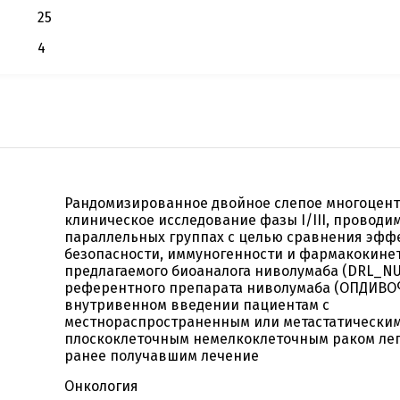
25
4
Рандомизированное двойное слепое многоцен
клиническое исследование фазы I/III, проводи
параллельных группах с целью сравнения эфф
безопасности, иммуногенности и фармакокине
предлагаемого биоаналога ниволумаба (DRL_NU
референтного препарата ниволумаба (ОПДИВО
внутривенном введении пациентам с
местнораспространенным или метастатически
плоскоклеточным немелкоклеточным раком лег
ранее получавшим лечение
Онкология