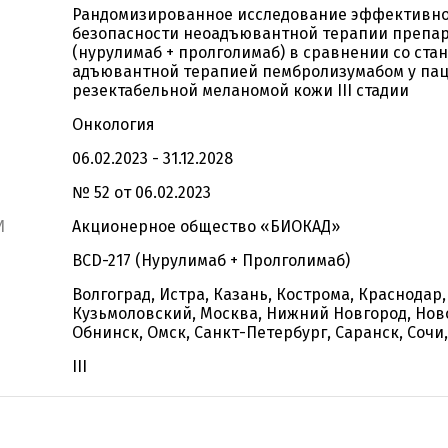
Рандомизированное исследование эффективно
безопасности неоадъювантной терапии препар
(нурулимаб + пролголимаб) в сравнении со ста
адъювантной терапией пембролизумабом у пац
резектабельной меланомой кожи III стадии
Онкология
06.02.2023 - 31.12.2028
№ 52 от 06.02.2023
И
Акционерное общество «БИОКАД»
BCD-217 (Нурулимаб + Пролголимаб)
Волгоград, Истра, Казань, Кострома, Краснодар,
Кузьмоловский, Москва, Нижний Новгород, Нов
Обнинск, Омск, Санкт-Петербург, Саранск, Сочи
III