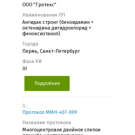
ООО "Гротекс"
Наименование ЛП
Ангидак стронг (бензидамин +
октенидина дигидрохлорид +
феноксиэтанол)
Города
Пермь, Санкт-Петербург
Фаза КИ
III
Подробнее
8.
Протокол MMH-407-009
Название протокола
Многоцентровое двойное слепое