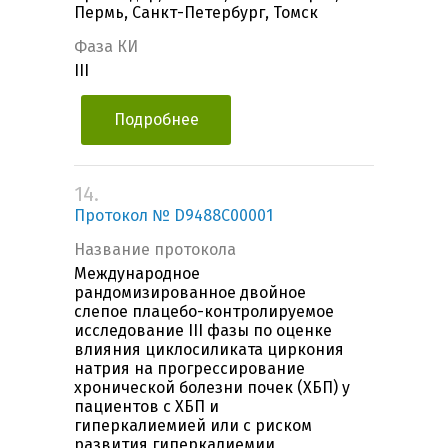
Пермь, Санкт-Петербург, Томск
Фаза КИ
III
Подробнее
14.
Протокол № D9488C00001
Название протокола
Международное
рандомизированное двойное
слепое плацебо-контролируемое
исследование III фазы по оценке
влияния циклосиликата циркония
натрия на прогрессирование
хронической болезни почек (ХБП) у
пациентов с ХБП и
гиперкалиемией или с риском
развития гиперкалиемии