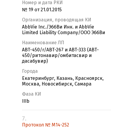
Номер и дата РКИ
№ 19 от 21.01.2015
Организация, проводящая КИ
AbbVie Inc./ЭббВи Инк. и AbbVie
Limited Liability Company/ООО ЭббВи
Наименование ЛП
ABT-450/r/ABT-267 и ABT-333 (ABT-
450/ритонавир/oмбитасвир и
дасабувир)
Города
Екатеринбург, Казань, Красноярск,
Москва, Новосибирск, Самара
Фаза КИ
IIIb
7.
Протокол № М14-252