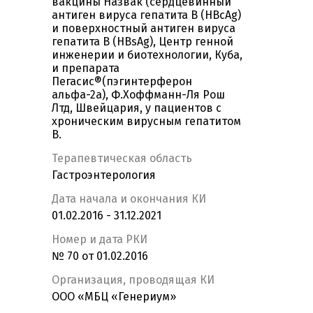
вакцины Назвак (сердцевинный
антиген вируса гепатита В (HBcAg)
и поверхностный антиген вируса
гепатита В (HBsAg), Центр генной
инженерии и биотехнологии, Куба,
и препарата
Пегасис®(пэгинтерферон
альфа-2а), Ф.Хоффманн-Ля Рош
Лтд, Швейцария, у пациентов с
хроническим вирусным гепатитом
В.
Терапевтическая область
Гастроэнтерология
Дата начала и окончания КИ
01.02.2016 - 31.12.2021
Номер и дата РКИ
№ 70 от 01.02.2016
Организация, проводящая КИ
ООО «МБЦ «Генериум»