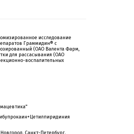
домизированное исследование
репаратов Граммидин® с
дозированный (ОАО Валента Фарм,
етки для рассасывания (ОАО
нфекционно-воспалительных
рмацевтика"
сибупрокаин+Цетилпиридиния
 Новгород, Санкт-Петербург,