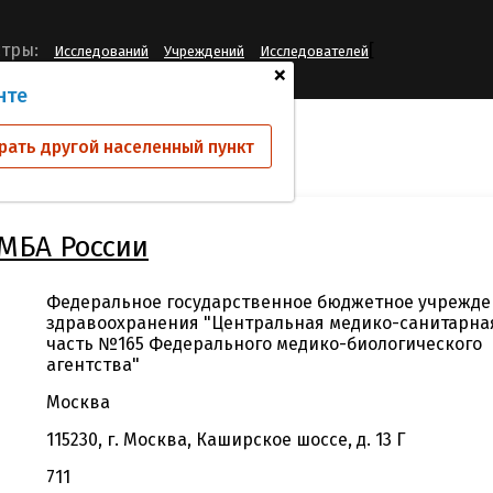
[
тры:
Исследований
Учреждений
Исследователей
+
нте
й
ФГБУЗ ЦМСЧ №165 ФМБА России
рать другой населенный пункт
МБА России
Федеральное государственное бюджетное учрежде
здравоохранения "Центральная медико-санитарна
часть №165 Федерального медико-биологического
агентства"
Москва
115230, г. Москва, Каширское шоссе, д. 13 Г
711