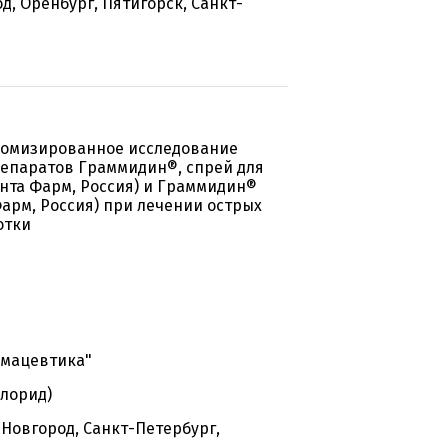
д, Оренбург, Пятигорск, Санкт-
домизированное исследование
епаратов Граммидин®, спрей для
нта Фарм, Россия) и Граммидин®
Фарм, Россия) при лечении острых
отки
рмацевтика"
лорид)
 Новгород, Санкт-Петербург,