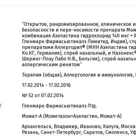
“Открытое, рандомизированное, клиническое 
безопасности и пере-носимости препарата Мо
комбинация Азеластина гидрохлорид 140 мкг + 
Гленмарк Фармасьютикалз Лимитед, Индия), сп
препаратами Аллергодил® (МНН Азеластина гид
Ко.КГ, Германия), спрей назальный, и Назонек
Шеринг-Плау Лабо Н.В., Бельгия), спрей назаль
аллергическим ринитом”
Терапия (общая), Аллергология и иммунология,
17.02.2014 - 17.02.2016
№ 52 от 07.02.2014
И
Гленмарк Фармасьютикалз Лтд.
Момат-А (Мометазон+Азеластин, Момат-А)
Архангельск, Владимир, Иваново, Калуга, Моск
Рязань, Санкт-Петербург, Саратов, Смоленск, У