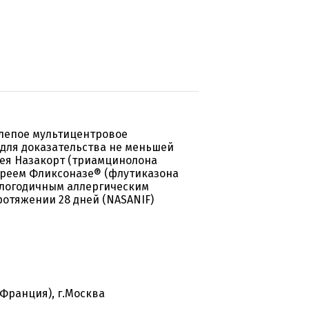
лепое мультицентровое
 для доказательства не меньшей
рея Назакорт (триамцинолона
спреем Фликсоназе® (флутиказона
углогодичным аллергическим
ротяжении 28 дней (NASANIF)
Франция), г.Москва