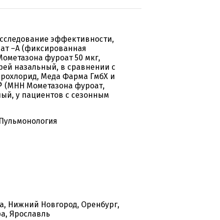
исследование эффективности,
мат –А (фиксированная
Мометазона фуроат 50 мкг,
рей назальный, в сравнении c
рохлорид, Меда Фарма ГмбХ и
с® (МНН Мометазона фуроат,
ный, у пациентов с сезонным
 Пульмонология
ва, Нижний Новгород, Оренбург,
фа, Ярославль