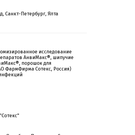
, Санкт-Петербург, Ялта
домизированное исследование
репаратов АнвиМакс®, шипучие
нвиМакс®, порошок для
АО ФармФирма Сотекс, Россия)
 инфекций
"Сотекс"