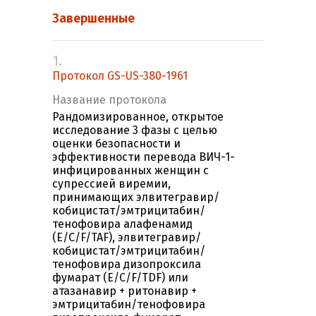
Завершенные
1.
Протокол GS-US-380-1961
Название протокола
Рандомизированное, открытое
исследование 3 фазы с целью
оценки безопасности и
эффективности перевода ВИЧ-1-
инфицированных женщин с
супрессией виремии,
принимающих элвитегравир/
кобицистат/эмтрицитабин/
тенофовира алафенамид
(E/C/F/TAF), элвитегравир/
кобицистат/эмтрицитабин/
тенофовира дизопроксила
фумарат (E/C/F/TDF) или
атазанавир + ритонавир +
эмтрицитабин/тенофовира