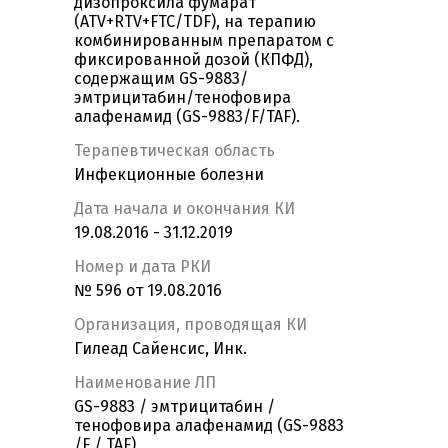
дизопроксила фумарат
(ATV+RTV+FTC/TDF), на терапию
комбинированным препаратом с
фиксированной дозой (КПФД),
содержащим GS-9883/
эмтрицитабин/тенофовира
алафенамид (GS-9883/F/TAF).
Терапевтическая область
Инфекционные болезни
Дата начала и окончания КИ
19.08.2016 - 31.12.2019
Номер и дата РКИ
№ 596 от 19.08.2016
Организация, проводящая КИ
Гилеад Сайенсис, Инк.
Наименование ЛП
GS-9883 / эмтрицитабин /
тенофовира алафенамид (GS-9883
/F / TAF)