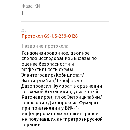
Фаза КИ
II
5.
Протокол GS-US-236-0128
Название протокола
Рандомизированное, двойное
слепое исследование 3B фазы по
оценке безопасности и
эффективности схемы
Элвитегравир/Кобицистат/
Эмтрицитабин/Тенофовир
Дизопроксил Фумарат в сравнении
со схемой Атазанавир, усиленный
Ритонавиром, плюс Эмтрицитабин/
Тенофовир Дизопроксил Фумарат
при применении у ВИЧ-1-
инфицированных женщин, ранее
не получавших антиретровирусной
терапии.