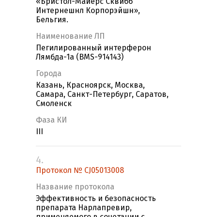
«Бристол-Майерс Сквибб
Интернешнл Корпорэйшн»,
Бельгия.
Наименование ЛП
Пегилированный интерферон
Лямбда-1a (BMS-914143)
Города
Казань, Красноярск, Москва,
Самара, Санкт-Петербург, Саратов,
Смоленск
Фаза КИ
III
4.
Протокол № CJ05013008
Название протокола
Эффективность и безопасность
препарата Нарлапревир,
применяемого в сочетании с