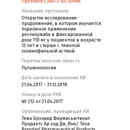
Протокол C38072-AS-30066
Название протокола
Открытое исследование-
продолжение, в котором изучается
подкожное применение
реслизумаба в фиксированной
дозе 110 мг у пациентов в возрасте
12 лет и старше с тяжелой
эозинофильной астмой
Терапевтическая область
Пульмонология
Дата начала и окончания КИ
21.04.2017 - 31.12.2018
Номер и дата РКИ
№ 212 от 21.04.2017
Организация, проводящая КИ
Тева Брэндед Фармасьютикал
Продактс Ар энд Ди, Инк/ Teva
Branded Pharmaceutical Products