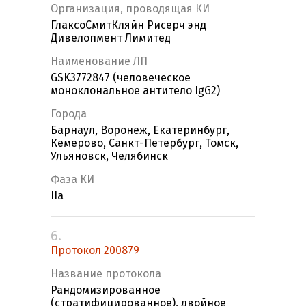
Организация, проводящая КИ
ГлаксоСмитКляйн Рисерч энд
Дивелопмент Лимитед
Наименование ЛП
GSK3772847 (человеческое
моноклональное антитело IgG2)
Города
Барнаул, Воронеж, Екатеринбург,
Кемерово, Санкт-Петербург, Томск,
Ульяновск, Челябинск
Фаза КИ
IIa
6.
Протокол 200879
Название протокола
Рандомизированное
(стратифицированное), двойное