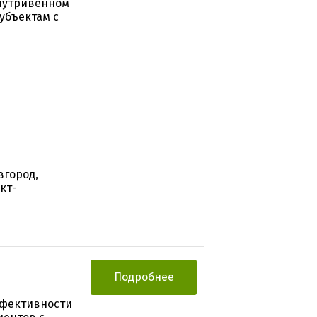
внутривенном
убъектам с
вгород,
кт-
Подробнее
ффективности