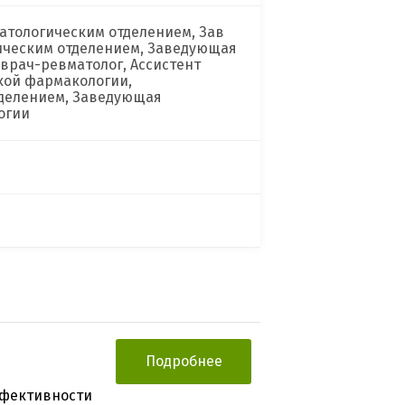
матологическим отделением, Зав
ическим отделением, Заведующая
врач-ревматолог, Ассистент
кой фармакологии,
тделением, Заведующая
огии
Подробнее
ффективности