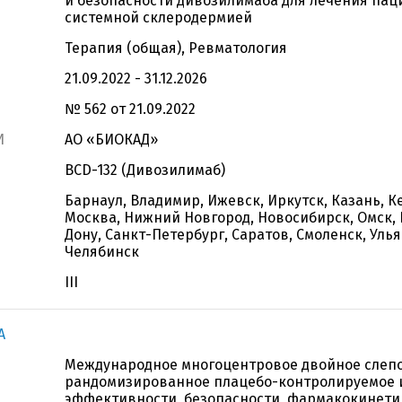
и безопасности дивозилимаба для лечения пац
системной склеродермией
Терапия (общая), Ревматология
21.09.2022 - 31.12.2026
№ 562 от 21.09.2022
И
АО «БИОКАД»
BCD-132 (Дивозилимаб)
Барнаул, Владимир, Ижевск, Иркутск, Казань, К
Москва, Нижний Новгород, Новосибирск, Омск, 
Дону, Санкт-Петербург, Саратов, Смоленск, Улья
Челябинск
III
A
Международное многоцентровое двойное слеп
рандомизированное плацебо-контролируемое 
эффективности, безопасности, фармакокинети