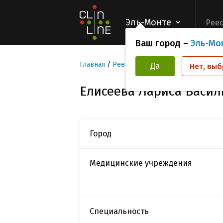
Эль-Монте
Реес
Ваш город –
Эль-Мо
Главная
Реестр Исследователей
Елисе
Да
Нет, выб
Елисеева Лариса Васил
Город
Медицинские учреждения
Специальность