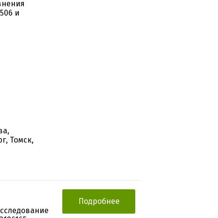
внения
506 и
ва,
г, Томск,
Подробнее
исследование