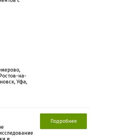
иентов с
емерово,
Ростов-на-
новск, Уфа,
Подробнее
ое
исследование
ки и