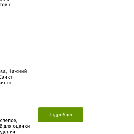
тов с
ква, Нижний
Санкт-
бинск
Подробнее
слепое,
B для оценки
едения