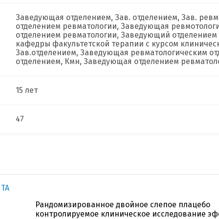
Заведующая отделением, Зав. отделением, Зав. рев
отделением ревматологии, Заведующая ревмотолог
отделением ревматологии, Заведующий отделением 
кафедры факультетской терапии с курсом клиничес
Зав.отделением, Заведующая ревматологическим о
отделением, Кмн, Заведующая отделением ревматол
15 лет
47
NTA
Рандомизированное двойное слепое плацебо
контролируемое клиническое исследование э