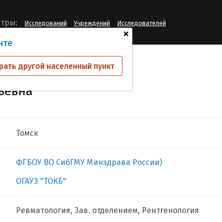
[
тры:
Исследований
Учреждений
Исследователей
+
нте
ева Лариса Васильевна
рать другой населенный пункт
ьевна
Томск
ФГБОУ ВО СибГМУ Минздрава России)
ОГАУЗ "ТОКБ"
Ревматология, Зав. отделением, Рентгенология