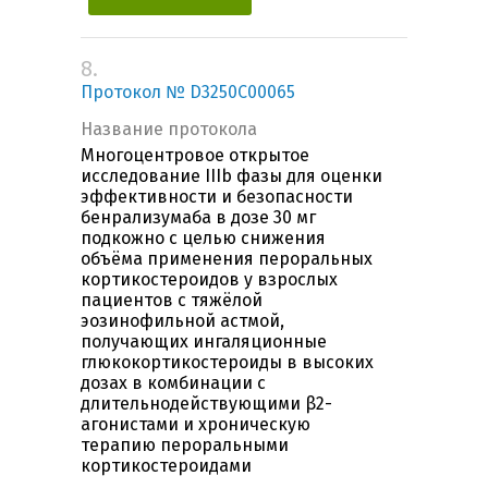
8.
Протокол № D3250C00065
Название протокола
Многоцентровое открытое
исследование IIIb фазы для оценки
эффективности и безопасности
бенрализумаба в дозе 30 мг
подкожно с целью снижения
объёма применения пероральных
кортикостероидов у взрослых
пациентов с тяжёлой
эозинофильной астмой,
получающих ингаляционные
глюкокортикостероиды в высоких
дозах в комбинации с
длительнодействующими β2-
агонистами и хроническую
терапию пероральными
кортикостероидами