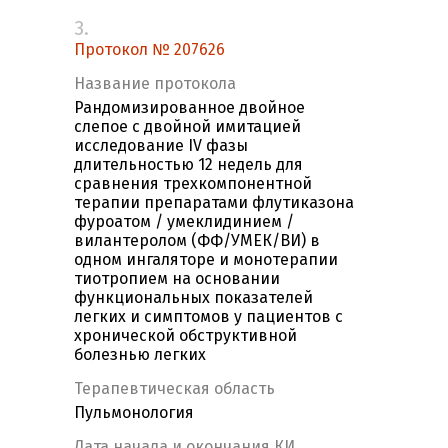
3.
Протокол № 207626
Название протокола
Рандомизированное двойное
слепое с двойной имитацией
исследование IV фазы
длительностью 12 недель для
сравнения трехкомпонентной
терапии препаратами флутиказона
фуроатом / умеклидинием /
вилантеролом (ФФ/УМЕК/ВИ) в
одном ингаляторе и монотерапии
тиотропием на основании
функциональных показателей
легких и симптомов у пациентов с
хронической обструктивной
болезнью легких
Терапевтическая область
Пульмонология
Дата начала и окончания КИ