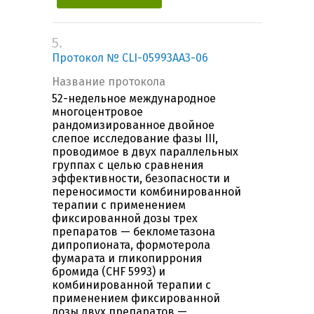
5.
Протокол № CLI-05993AA3-06
Название протокола
52-недельное международное
многоцентровое
рандомизированное двойное
слепое исследование фазы III,
проводимое в двух параллельных
группах с целью сравнения
эффективности, безопасности и
переносимости комбинированной
терапии с применением
фиксированной дозы трех
препаратов — беклометазона
дипропионата, формотерола
фумарата и гликопиррония
бромида (CHF 5993) и
комбинированной терапии с
применением фиксированной
дозы двух препаратов —