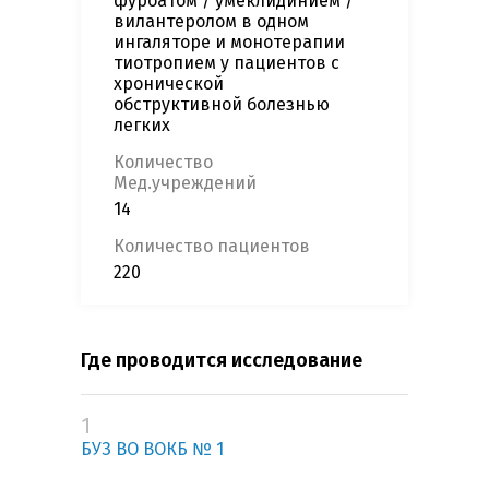
фуроатом / умеклидинием /
вилантеролом в одном
ингаляторе и монотерапии
тиотропием у пациентов с
хронической
обструктивной болезнью
легких
Количество
Мед.учреждений
14
Количество пациентов
220
Где проводится исследование
1
БУЗ ВО ВОКБ № 1