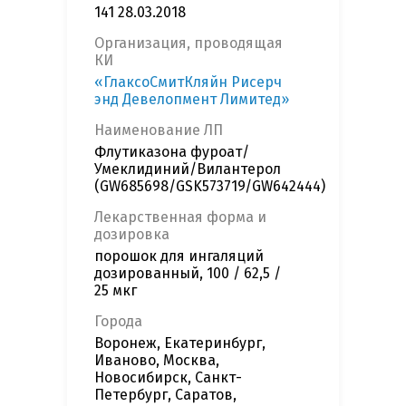
141 28.03.2018
Организация, проводящая
КИ
«ГлаксоСмитКляйн Рисерч
энд Девелопмент Лимитед»
Наименование ЛП
Флутиказона фуроат/
Умеклидиний/Вилантерол
(GW685698/GSK573719/GW642444)
Лекарственная форма и
дозировка
порошок для ингаляций
дозированный, 100 / 62,5 /
25 мкг
Города
Воронеж, Екатеринбург,
Иваново, Москва,
Новосибирск, Санкт-
Петербург, Саратов,