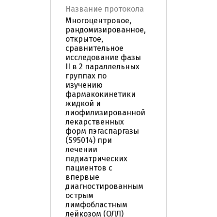
Название протокола
Многоцентровое,
рандомизированное,
открытое,
сравнительное
исследование фазы
II в 2 параллельных
группах по
изучению
фармакокинетики
жидкой и
лиофилизированной
лекарственных
форм пэгаспаргазы
(S95014) при
лечении
педиатрических
пациентов с
впервые
диагностированным
острым
лимфобластным
лейкозом (ОЛЛ)