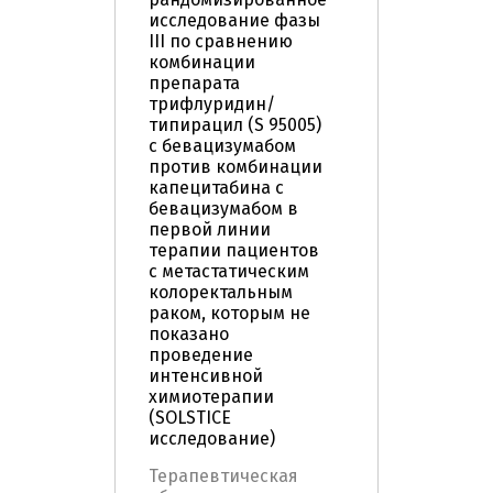
исследование фазы
III по сравнению
комбинации
препарата
трифлуридин/
типирацил (S 95005)
c бевацизумабом
против комбинации
капецитабина с
бевацизумабом в
первой линии
терапии пациентов
с метастатическим
колоректальным
раком, которым не
показано
проведение
интенсивной
химиотерапии
(SOLSTICE
исследование)
Терапевтическая