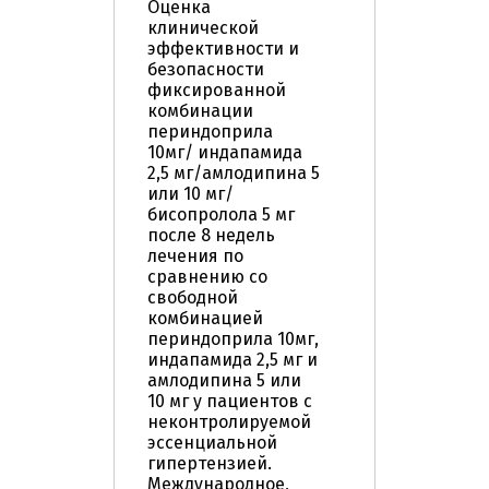
Оценка
клинической
эффективности и
безопасности
фиксированной
комбинации
периндоприла
10мг/ индапамида
2,5 мг/амлодипина 5
или 10 мг/
бисопролола 5 мг
после 8 недель
лечения по
сравнению со
свободной
комбинацией
периндоприла 10мг,
индапамида 2,5 мг и
амлодипина 5 или
10 мг у пациентов с
неконтролируемой
эссенциальной
гипертензией.
Международное,