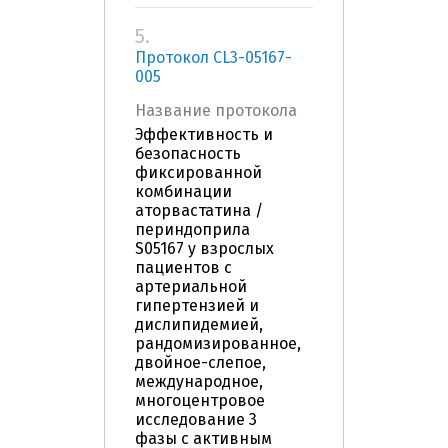
5.
Протокол CL3-05167-
005
Название протокола
Эффективность и
безопасность
фиксированной
комбинации
аторвастатина /
периндоприла
S05167 у взрослых
пациентов с
артериальной
гипертензией и
дислипидемией,
рандомизированное,
двойное-слепое,
международное,
многоцентровое
исследование 3
фазы с активным