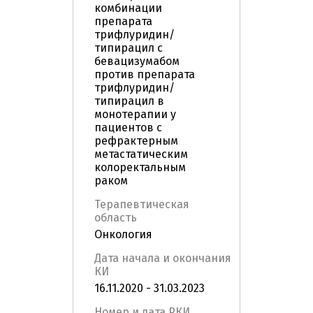
комбинации
препарата
трифлуридин/
типирацил c
бевацизумабом
против препарата
трифлуридин/
типирацил в
монотерапии у
пациентов с
рефрактерным
метастатическим
колоректальным
раком
Терапевтическая
область
Онкология
Дата начала и окончания
КИ
16.11.2020 - 31.03.2023
Номер и дата РКИ