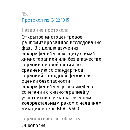
15.
Протокол № С4221015
Название протокола
Открытое многоцентровое
рандомизированное исследование
фазы 3 с целью изучения
энкорафениба плюс цетуксимаб с
химиотерапией или без в качестве
терапии первой линии по
сравнению со стандартной
терапией с вводной фазой для
оценки безопасности
энкорафениба и цетуксимаба в
сочетании с химиотерапией у
участников с метастатическим
колоректальным раком с наличием
мутации в гене BRAF V600
Терапевтическая область
Онкология