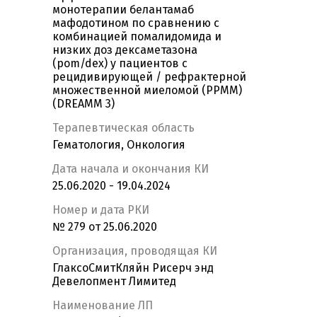
монотерапии белантамаб
мафодотином по сравнению с
комбинацией помалидомида и
низких доз дексаметазона
(pom/dex) у пациентов с
рецидивирующей / рефрактерной
множественной миеломой (РРММ)
(DREAMM 3)
Терапевтическая область
Гематология, Онкология
Дата начала и окончания КИ
25.06.2020 - 19.04.2024
Номер и дата РКИ
№ 279 от 25.06.2020
Организация, проводящая КИ
ГлаксоСмитКляйн Рисерч энд
Девелопмент Лимитед
Наименование ЛП