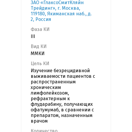
ЗАО «ГлаксоСмитКляйн
Трейдинг», г. Москва,
119180, Якиманская наб., д.
2, Россия
Фаза КИ
III
Вид КИ
ММКИ
Цель КИ
Изучение безрецидивной
выживаемости пациентов с
распространенным
хроническим
лимфолейкозом,
рефрактерным к
флударабину, получающих
офатумумаб, в сравнении с
препаратом, назначенным
врачом
Количество