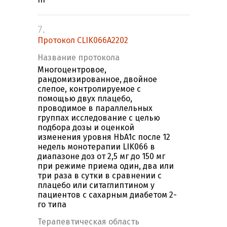
7.
Протокол CLIK066A2202
Название протокола
Многоцентровое,
рандомизированное, двойное
слепое, контролируемое с
помощью двух плацебо,
проводимое в параллельных
группах исследование с целью
подбора дозы и оценкой
изменения уровня HbA1c после 12
недель монотерапии LIK066 в
диапазоне доз от 2,5 мг до 150 мг
при режиме приема один, два или
три раза в сутки в сравнении с
плацебо или ситаглиптином у
пациентов с сахарным диабетом 2-
го типа
Терапевтическая область