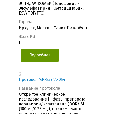
ЭЛПИДА® КОМБИ (Тенофовир +
Элсульфавирин + Эмтрицитабин,
ESV/TDF/FTC)
Города
Иркутск, Москва, Санкт-Петербург
Фаза КИ
III
Подробнее
2.
Протокол MK-8591A-054
Название протокола
Открытое клиническое
исследование III фазы препарата
доравирин/ислатравир (DOR/ISL
[100 мг/0,25 мг]), принимаемого
один раз в сутки, для лечения